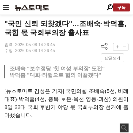
구독
"국민 신뢰 되찾겠다"…조배숙·박덕흠,
국힘 몫 국회부의장 출사표
입력: 2026-05-08 14:26:45
수정: 2026-05-08 14:26:45
답글쓰기
조배숙 "보수정당 '첫 여성 부의장' 도전"
박덕흠 "대화·타협으로 협의 이끌겠다"
[뉴스토마토 김성은 기자] 국민의힘 조배숙(5선, 비례
대표)·박덕흠(4선, 충북 보은·옥천·영동·괴산) 의원이
8일 22대 국회 후반기 야당 몫 국회부의장 선거에 출
마했습니다.