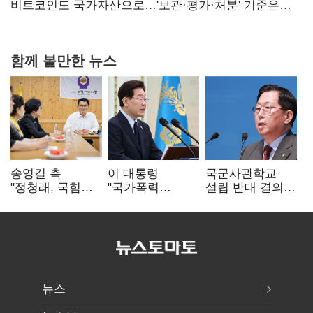
비트코인도 국가자산으로…'보관·평가·처분' 기준은
숙제
함께 볼만한 뉴스
송영길 측
이 대통령
국군사관학교
"정청래, 국힘
"국가폭력
설립 반대 결의안
'역선택' 대상…
피해자에 사과…
발의…유용원
민주당 대표로
적극적 조사로
"정치적 목적
총선 지휘 못해"
진실 밝혀야"
추진 즉각 중단"
뉴스