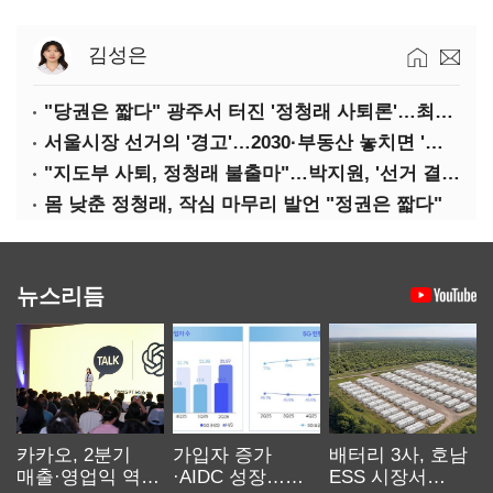
김성은
"당권은 짧다" 광주서 터진 '정청래 사퇴론'…최고위 '아수라장'
서울시장 선거의 '경고'…2030·부동산 놓치면 '총선도 대선도' 패배
"지도부 사퇴, 정청래 불출마"…박지원, '선거 결과 책임' 강조
몸 낮춘 정청래, 작심 마무리 발언 "정권은 짧다"
뉴스리듬
카카오, 2분기
가입자 증가
배터리 3사, 호남
매출·영업익 역대
·AIDC 성장…
ESS 시장서