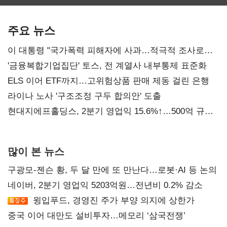
최대…에이전트
SKT 2분기 성장
‘격돌’
AI 수익화 관건
본궤도
주요 뉴스
이 대통령 "국가폭력 피해자에 사과…적극적 조사로
진실 밝혀야"
'금융복합기업집단' 토스, 전 계열사 내부통제 표준화
ELS 이어 ETF까지…고위험상품 판매 제동 걸린 은행
라이나 노사 '구조조정 구두 합의안' 도출
현대지에프홀딩스, 2분기 영업익 15.6%↑…500억 규모
자사주 매입
많이 본 뉴스
구광모-젠슨 황, 두 달 만에 또 만난다…로봇·AI 등 논의
네이버, 2분기 영업익 5203억원…전년비 0.2% 감소
윙입푸드, 경영진 주가 부양 의지에 상한가
중국 이어 대만도 설비투자…메모리 ‘삼국전쟁’