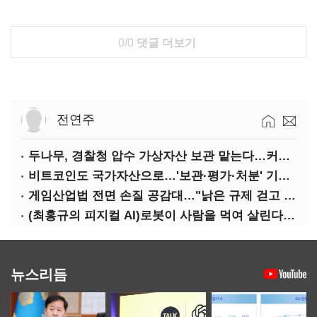
0/0
댓글 더보기
전연주
두나무, 경찰청 압수 가상자산 보관 맡는다…커스터디 사업 최종 낙찰
비트코인도 국가자산으로…'보관·평가·처분' 기준은 숙제
게임산업법 전면 손질 공감대…"낡은 규제 걷고 안전장치 촘촘히 해야"
(최홍규의 피지컬 AI)로봇이 사람을 먹여 살린다, 그런데 언제 먹여야 할지는 모른다
뉴스리듬