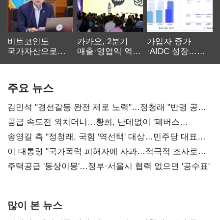
비트코인도
카카오, 2분기
가입자 증가
국가자산으로…'
매출·영업익 역대
·AIDC 성장…
보관·평가·처분'
최대…에이전트
SKT 2분기 성장
기준은 숙제
AI 수익화 관건
본궤도
주요 뉴스
김민석 "경선갈등 완전 제로 노력"…정청래 "반명 공세
사과부터"
공급 속도전 외치더니…황희, 난데없이 '폐버스
리모델링' 제안
송영길 측 "정청래, 국힘 '역선택' 대상…민주당 대표로
총선 지휘 못해"
이 대통령 "국가폭력 피해자에 사과…적극적 조사로
진실 밝혀야"
주택공급 '동상이몽'…정부·서울시 협력 없으면 '공수표'
많이 본 뉴스