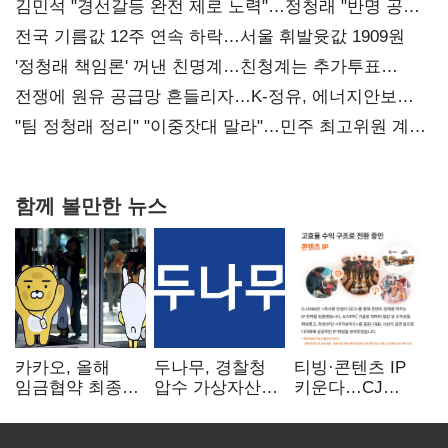
김민석 "경선갈등 완전 제로 노력"…정청래 "반명 공세
사과부터"
전국 기름값 12주 연속 하락…서울 휘발윳값 1909원
'정청래 책임론' 꺼낸 친명계…친청계는 추가투표
때리기
전쟁에 원유 공급망 흔들리자…K-정유, 에너지안보
핵심으로 재부상
"팀 정청래 정리" "이중잣대 말라"…민주 최고위원 계파
다툼 격화
함께 볼만한 뉴스
카카오, 올해
두나무, 경찰청
티빙·콘텐츠 IP
임금협약 최종
압수 가상자산
키운다…CJ
타결…연봉 6.3%
보관 맡는다…
ENM, 하반기
인상·격려금
커스터디 사업
글로벌 확장 가속
300만원
최종 낙찰