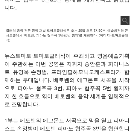
니다.
클래식 음악 전문 공익 채널 토마토클래식은 오는 20일 오후 7시30분, 예술의전당 콘
서트홀에서 '베토벤: 피아노 협주곡 3번&5번 황제'를 개최한다. (이미지=토마토클래
식)
뉴스토마토·토마토클래식이 주최하고 영음예술기획
이 주관하는 이번 공연은 지휘자 송안훈과 피아니스
트 유영욱·손정범, 프라임필하모닉오케스트라가 함
께하는 무대입니다. 베토벤의 에그몬트 서곡을 시작
으로 피아노 협주곡 3번, 피아노 협주곡 5번 황제까
지 한 흐름으로 엮어 베토벤의 음악 세계를 입체적으
로 조명합니다.
1부는 베토벤의 에그몬트 서곡으로 막을 열고 피아니
스트 손정범이 베토벤 피아노 협주곡 3번을 협연합니