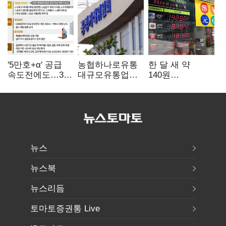
'5만호+α' 공급
농협하나로유통
한 달 새 약
속도전에도…3대
대규모유통업법
140원
난제 '첩첩산중'
위반 적발…
급락…'역대급
공정위, 과징금
엔저'에 원화
4억6200만원
변곡점
부과
뉴스
뉴스북
뉴스리듬
토마토증권통 Live