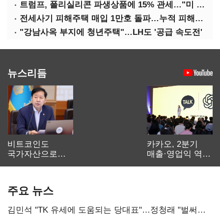
트럼프, 폴리실리콘 파생상품에 15% 관세…"미 산업 재건"
전세사기 피해주택 매입 1만호 돌파…누적 피해자 4만278명
"강남사옥 부지에 청년주택"…LH도 '공급 속도전'
뉴스리듬
비트코인도
카카오, 2분기
국가자산으로…'
매출·영업익 역대
보관·평가·처분'
최대…에이전트
기준은 숙제
AI 수익화 관건
주요 뉴스
김민석 "TK 유세에 도움되는 당대표"…정청래 "벌써