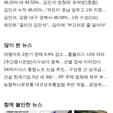
대표된 양 당직 배분"
46.01% 대 44.53%…김민석·정청래 '초박빙'(종합)
김민석 누적 46.01%…'격전지' 호남 앞두고 1위 지켰다
(2보)
김민석, 강원·대구·경북서 48.54%…1위 수성(1보)
최민희 "골리앗 김민석"…임미애 "부끄러운 줄 알아야"
많이 본 뉴스
대형마트 2분기 판매 9.4% 감소…홈플러스 사태 여파
(주간증시전망)지수보다 종목…선별 장세 이어진다
SK하이닉스 통합노조 신설 추진…구성원 간 성과급
불만 확산
건설 한계기업 5년 새 3배↑…PF·주택 침체에 재무 부담
확대
농협하나로유통 대규모유통업법 위반 적발…공정위,
과징금 4억6200만원 부과
함께 볼만한 뉴스