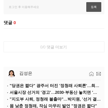
댓글
0
0/0
댓글 더보기
김성은
"당권은 짧다" 광주서 터진 '정청래 사퇴론'…최고위 '아수라장'
서울시장 선거의 '경고'…2030·부동산 놓치면 '총선도 대선도' 패배
"지도부 사퇴, 정청래 불출마"…박지원, '선거 결과 책임' 강조
몸 낮춘 정청래, 작심 마무리 발언 "정권은 짧다"