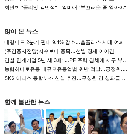
최민희 "골리앗 김민석"…임미애 "부끄러운 줄 알아야"
많이 본 뉴스
대형마트 2분기 판매 9.4% 감소…홈플러스 사태 여파
(주간증시전망)지수보다 종목…선별 장세 이어진다
건설 한계기업 5년 새 3배↑…PF·주택 침체에 재무 부담
확대
농협하나로유통 대규모유통업법 위반 적발…공정위,
과징금 4억6200만원 부과
SK하이닉스 통합노조 신설 추진…구성원 간 성과급
불만 확산
함께 볼만한 뉴스