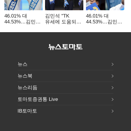
46.01% 대
김민석 "TK
46.01% 대
44.53%…김민석·
유세에 도움되는
44.53%…김민석·
정청래
당대표"…정청래
정청래
'초박빙'(종합
"벌써 대표된 양
'초박빙'(종합)
2보)
당직 배분"
뉴스
뉴스북
뉴스리듬
토마토증권통 Live
IB토마토