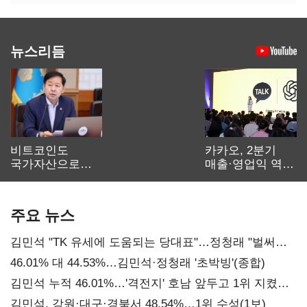
뉴스리듬
비트코인도
카카오, 2분기
국가자산으로…'
매출·영업익 역대
보관·평가·처분'
최대…에이전트
기준은 숙제
AI 수익화 관건
주요 뉴스
김민석 "TK 유세에 도움되는 당대표"…정청래 "벌써
대표된 양 당직 배분"
46.01% 대 44.53%…김민석·정청래 '초박빙'(종합)
김민석 누적 46.01%…'격전지' 호남 앞두고 1위 지켰다
(2보)
김민석, 강원·대구·경북서 48.54%…1위 수성(1보)