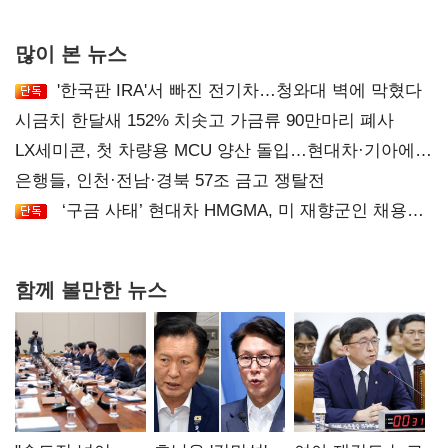
후폭풍
많이 본 뉴스
'한국판 IRA'서 빠진 전기차…청와대 벽에 막혔다
시금치 한달새 152% 치솟고 가금류 90만마리 폐사
LX세미콘, 첫 차량용 MCU 양산 돌입…현대차·기아에
공급
은행들, 인천·전남·경북 57조 금고 쟁탈전
‘구금 사태’ 현대차 HMGMA, 미 재향군인 채용
확대로 분위기 반전
함께 볼만한 뉴스