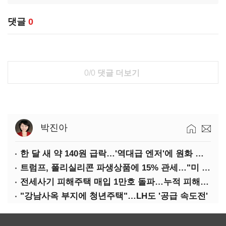
댓글
0
0/0
댓글 더보기
박진아
한 달 새 약 140원 급락…'역대급 엔저'에 원화 변곡점
트럼프, 폴리실리콘 파생상품에 15% 관세…"미 산업 재건"
전세사기 피해주택 매입 1만호 돌파…누적 피해자 4만278명
"강남사옥 부지에 청년주택"…LH도 '공급 속도전'