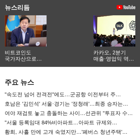
뉴스리듬
비트코인도
카카오, 2분기
국가자산으로…'
매출·영업익 역대
보관·평가·처분'
최대…에이전트
기준은 숙제
AI 수익화 관건
주요 뉴스
"속도전 넘어 전격전"에도…군공항 이전부터 주
52시간까지 '뇌관'
호남은 '김민석' 서울·경기는 '정청래'…최종 승자는
'안갯속'
여야 재검토 놓고 충돌하는 사이…선관위 "투표자 수
오차 당연"
"서울 등록임대 84%비아파트…아파트 규제와
달리해야"
황희, 사흘 만에 고개 숙였지만…'폐버스 청년주택'