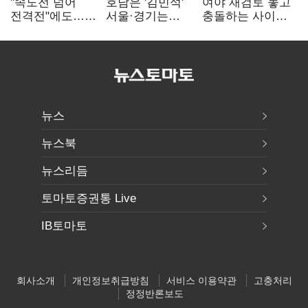
"속도전 넘어
호남은 '김민석'
여야 재검토 놓고
전격전"에도…
서울·경기는
충돌하는 사이…
군공항 이전부터
'정청래'…최종
선관위 "투표자
주 52시간까지
승자는 '안갯속'
수 오차 당연"
'뇌관'
뉴스
뉴스북
뉴스리듬
토마토증권통 Live
IB토마토
회사소개
개인정보취급방침
서비스 이용약관
고충처리
정정반론보도