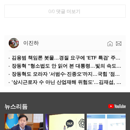
0/0
댓글 더보기
이진하
김용범 책임론 봇물…경질 요구에 'ETF 특검' 주장까지
장동혁 "형소법도 안 읽어 본 대통령…빛의 속도로 무너질 것"
장동혁도 모라자 '서범수·진종오'까지…국힘 '점입가경'
'상시근로자 수 아닌 산업재해 위험도'…김재섭, 산재예방 지원기준 손질
뉴스리듬