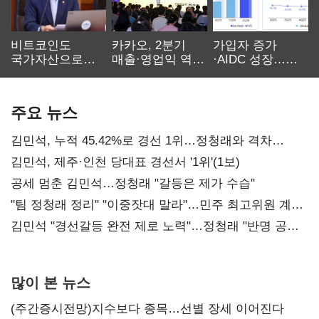
비트코인도
카카오, 2분기
가입자 증가
국가자산으로…'
매출·영업익 역대
·AIDC 성장…
보관·평가·처분'
최대…에이전트
SKT 2분기 성장
기준은 숙제
AI 수익화 관건
본궤도
주요 뉴스
김민석, 누적 45.42%로 경선 1위…정청래와 격차
0.86%p(2보)
김민석, 제주·인천 당대표 경선서 '1위'(1보)
공세 멈춘 김민석…정청래 "갈등은 제가 수습"
"팀 정청래 정리" "이중잣대 말라"…민주 최고위원 계파
다툼 격화
김민석 "경선갈등 완전 제로 노력"…정청래 "반명 공세
사과부터"
많이 본 뉴스
(주간증시전망)지수보다 종목…선별 장세 이어진다