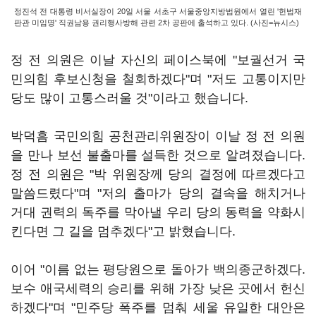
정진석 전 대통령 비서실장이 20일 서울 서초구 서울중앙지방법원에서 열린 '헌법재
판관 미임명' 직권남용 권리행사방해 관련 2차 공판에 출석하고 있다. (사진=뉴시스)
정 전 의원은 이날 자신의 페이스북에 "보궐선거 국
민의힘 후보신청을 철회하겠다"며 "저도 고통이지만
당도 많이 고통스러울 것"이라고 했습니다.
박덕흠 국민의힘 공천관리위원장이 이날 정 전 의원
을 만나 보선 불출마를 설득한 것으로 알려졌습니다.
정 전 의원은 "박 위원장께 당의 결정에 따르겠다고
말씀드렸다"며 "저의 출마가 당의 결속을 해치거나
거대 권력의 독주를 막아낼 우리 당의 동력을 약화시
킨다면 그 길을 멈추겠다"고 밝혔습니다.
이어 "이름 없는 평당원으로 돌아가 백의종군하겠다.
보수 애국세력의 승리를 위해 가장 낮은 곳에서 헌신
하겠다"며 "민주당 폭주를 멈춰 세울 유일한 대안은