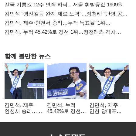
전국 기름값 12주 연속 하락…서울 휘발윳값 1909원
김민석 "경선갈등 완전 제로 노력"…정청래 "반명 공세
사과부터"
김민석, 제주·인천서 승리…누적 득표율 '1위
탈환'(종합)
김민석, 누적 45.42%로 경선 1위…정청래와 격차
0.86%p(2보)
함께 볼만한 뉴스
김민석, 제주·
김민석, 누적
김민석, 제주·
인천서 승리…
45.42%로 경선
인천 당대표
누적 득표율 '1위
1위…정청래와
경선서 '1위'(1보)
탈환'(종합)
격차
0.86%p(2보)