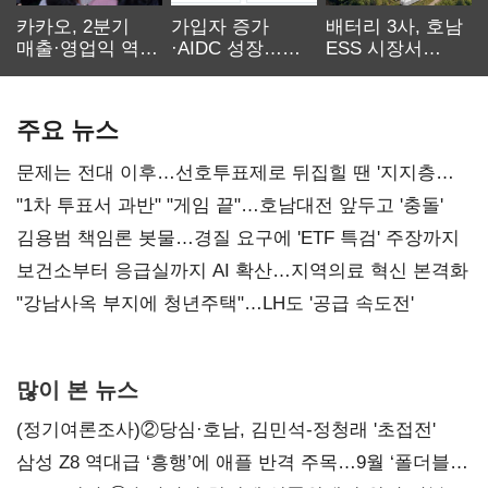
카카오, 2분기
가입자 증가
배터리 3사, 호남
매출·영업익 역대
·AIDC 성장…
ESS 시장서
최대…에이전트
SKT 2분기 성장
‘격돌’
AI 수익화 관건
본궤도
주요 뉴스
문제는 전대 이후…선호투표제로 뒤집힐 땐 '지지층
불복'
"1차 투표서 과반" "게임 끝"…호남대전 앞두고 '충돌'
김용범 책임론 봇물…경질 요구에 'ETF 특검' 주장까지
보건소부터 응급실까지 AI 확산…지역의료 혁신 본격화
"강남사옥 부지에 청년주택"…LH도 '공급 속도전'
많이 본 뉴스
(정기여론조사)②당심·호남, 김민석-정청래 '초접전'
삼성 Z8 역대급 ‘흥행’에 애플 반격 주목…9월 ‘폴더블