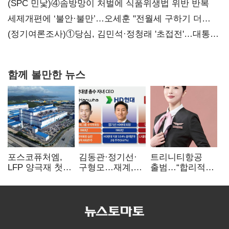
대전’
(SPC 민낯)④솜방망이 처벌에 식품위생법 위반 반복
세제개편에 ‘불안·불만’…오세훈 "전월세 구하기 더
힘들어질 것"
(정기여론조사)①당심, 김민석·정청래 '초접전'…대통령
지지도 '50% 아래로'(종합)
함께 볼만한 뉴스
포스코퓨처엠,
김동관·정기선·
트리니티항공
LFP 양극재 첫
구형모…재계,
출범…“합리적
대규모 공급…
1980년대생
가격·기대 이상
ESS 시장 공략
전성시대
서비스로 승부”