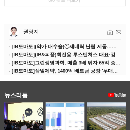
0/0
댓글 더보기
권영지
[IB토마토](약가 대수술)①제네릭 난립 제동…중소 제약사 수익성 비상
[IB토마토](IB&피플)최진용 루스벤처스 대표·강승순 이사
[IB토마토]그린생명과학, 매출 3배 뛰자 65억 증설…상위 2곳 의존도 82%
[IB토마토]삼일제약, 1400억 베트남 공장 '무매출'…한계기업 편입 위기
뉴스리듬