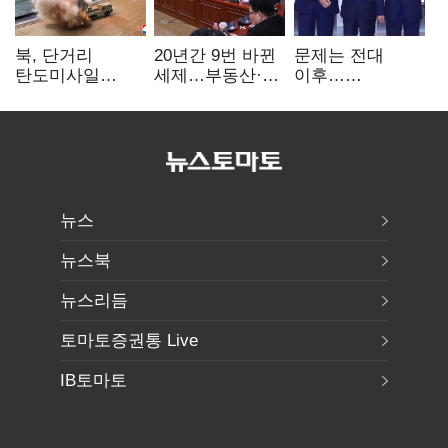
북, 단거리
20년간 9번 바뀐
문제는 전대
탄도미사일
세제…부동산·
이후…
발사…안보실
상속세만
선호투표제로
"즉각 중단 촉구"
건드렸다
뒤집힐 땐
'지지층 불복'
뉴스
뉴스북
뉴스리듬
토마토증권통 Live
IB토마토