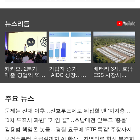
뉴스리듬
카카오, 2분기
가입자 증가
배터리 3사, 호남
매출·영업익 역대
·AIDC 성장…
ESS 시장서
최대…에이전트
SKT 2분기 성장
‘격돌’
AI 수익화 관건
본궤도
주요 뉴스
문제는 전대 이후…선호투표제로 뒤집힐 땐 '지지층
불복'
"1차 투표서 과반" "게임 끝"…호남대전 앞두고 '충돌'
김용범 책임론 봇물…경질 요구에 'ETF 특검' 주장까지
보건소부터 응급실까지 AI 확산…지역의료 혁신 본격화