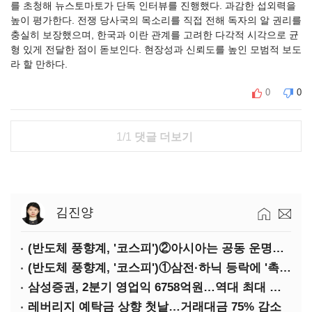
를 초청해 뉴스토마토가 단독 인터뷰를 진행했다. 과감한 섭외력을
높이 평가한다. 전쟁 당사국의 목소리를 직접 전해 독자의 알 권리를
충실히 보장했으며, 한국과 이란 관계를 고려한 다각적 시각으로 균
형 있게 전달한 점이 돋보인다. 현장성과 신뢰도를 높인 모범적 보도
라 할 만하다.
0
0
1/1
댓글 더보기
김진양
(반도체 풍향계, '코스피')②아시아는 공동 운명체?…일본·대만도 '동반 출렁'
(반도체 풍향계, '코스피')①삼전·하닉 등락에 '촉각'…코스피·나스닥 '한 몸'
삼성증권, 2분기 영업익 6758억원…역대 최대 경신
레버리지 예탁금 상향 첫날…거래대금 75% 감소