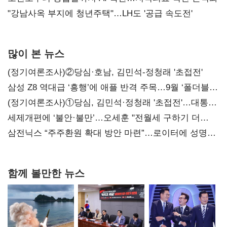
"강남사옥 부지에 청년주택"…LH도 '공급 속도전'
많이 본 뉴스
(정기여론조사)②당심·호남, 김민석-정청래 '초접전'
삼성 Z8 역대급 ‘흥행’에 애플 반격 주목…9월 ‘폴더블
대전’
(정기여론조사)①당심, 김민석·정청래 '초접전'…대통령
지지도 '50% 아래로'(종합)
세제개편에 ‘불안·불만’…오세훈 "전월세 구하기 더
힘들어질 것"
삼전닉스 “주주환원 확대 방안 마련”…로이터에 성명
보내
함께 볼만한 뉴스