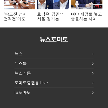
"속도전 넘어
호남은 '김민석'
여야 재검토 놓고
전격전"에도…
서울·경기는
충돌하는 사이…
군공항 이전부터
'정청래'…최종
선관위 "투표자
주 52시간까지
승자는 '안갯속'
수 오차 당연"
'뇌관'
뉴스
뉴스북
뉴스리듬
토마토증권통 Live
IB토마토