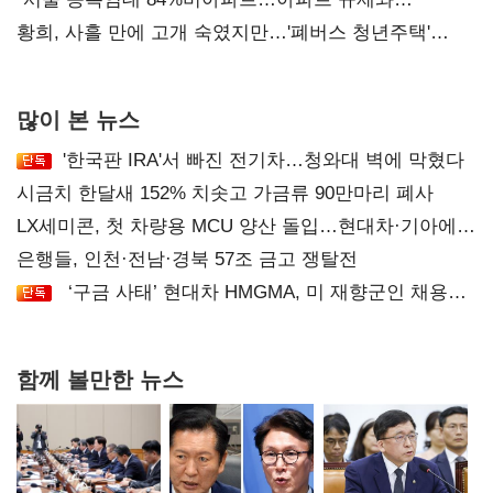
달리해야"
황희, 사흘 만에 고개 숙였지만…'폐버스 청년주택'
후폭풍
많이 본 뉴스
'한국판 IRA'서 빠진 전기차…청와대 벽에 막혔다
시금치 한달새 152% 치솟고 가금류 90만마리 폐사
LX세미콘, 첫 차량용 MCU 양산 돌입…현대차·기아에
공급
은행들, 인천·전남·경북 57조 금고 쟁탈전
‘구금 사태’ 현대차 HMGMA, 미 재향군인 채용
확대로 분위기 반전
함께 볼만한 뉴스