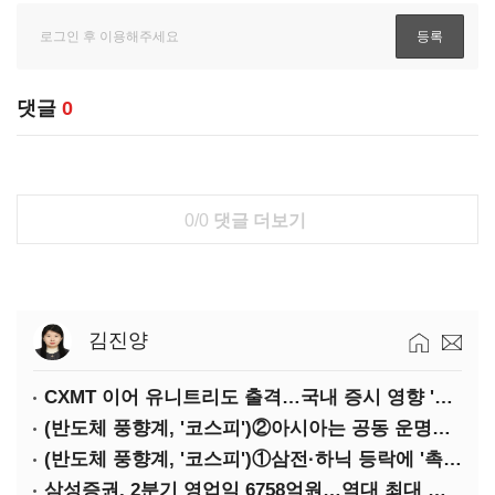
댓글
0
0/0
댓글 더보기
김진양
CXMT 이어 유니트리도 출격…국내 증시 영향 '촉각'
(반도체 풍향계, '코스피')②아시아는 공동 운명체?…일본·대만도 '동반 출렁'
(반도체 풍향계, '코스피')①삼전·하닉 등락에 '촉각'…코스피·나스닥 '한 몸'
삼성증권, 2분기 영업익 6758억원…역대 최대 경신