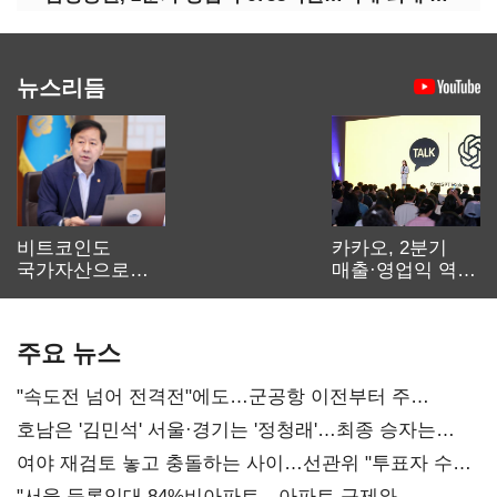
뉴스리듬
비트코인도
카카오, 2분기
국가자산으로…'
매출·영업익 역대
보관·평가·처분'
최대…에이전트
기준은 숙제
AI 수익화 관건
주요 뉴스
"속도전 넘어 전격전"에도…군공항 이전부터 주
52시간까지 '뇌관'
호남은 '김민석' 서울·경기는 '정청래'…최종 승자는
'안갯속'
여야 재검토 놓고 충돌하는 사이…선관위 "투표자 수
오차 당연"
"서울 등록임대 84%비아파트…아파트 규제와