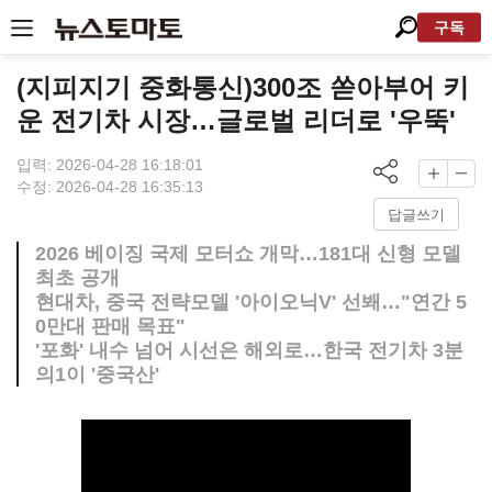
구독
(지피지기 중화통신)300조 쏟아부어 키
운 전기차 시장…글로벌 리더로 '우뚝'
입력: 2026-04-28 16:18:01
수정: 2026-04-28 16:35:13
답글쓰기
2026 베이징 국제 모터쇼 개막…181대 신형 모델
최초 공개
현대차, 중국 전략모델 '아이오닉V' 선봬…"연간 5
0만대 판매 목표"
'포화' 내수 넘어 시선은 해외로…한국 전기차 3분
의1이 '중국산'