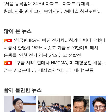
오차 당연"
"서울 등록임대 84%비아파트…아파트 규제와
달리해야"
황희, 사흘 만에 고개 숙였지만…'폐버스 청년주택'
후폭풍
많이 본 뉴스
'한국판 IRA'서 빠진 전기차…청와대 벽에 막혔다
시금치 한달새 152% 치솟고 가금류 90만마리 폐사
은행들, 인천·전남·경북 57조 금고 쟁탈전
‘구금 사태’ 현대차 HMGMA, 미 재향군인 채용
확대로 분위기 반전
정부 믿었는데…임대사업자 "세금 더 내라" 분통
함께 볼만한 뉴스