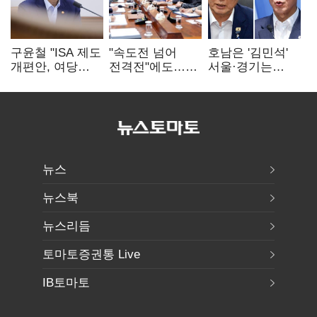
구윤철 "ISA 제도
"속도전 넘어
호남은 '김민석'
개편안, 여당
전격전"에도…
서울·경기는
제안에 공감…
군공항 이전부터
'정청래'…최종
제도 보완 적극
주 52시간까지
승자는 '안갯속'
검토"
'뇌관'
뉴스
뉴스북
뉴스리듬
토마토증권통 Live
IB토마토