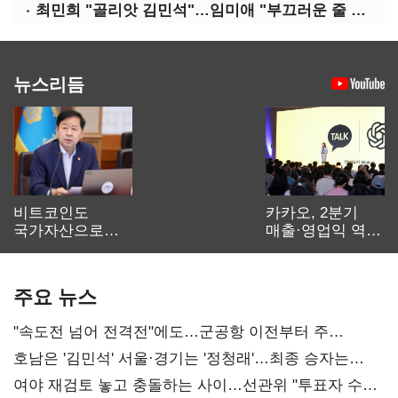
최민희 "골리앗 김민석"…임미애 "부끄러운 줄 알아야"
뉴스리듬
비트코인도
카카오, 2분기
국가자산으로…'
매출·영업익 역대
보관·평가·처분'
최대…에이전트
기준은 숙제
AI 수익화 관건
주요 뉴스
"속도전 넘어 전격전"에도…군공항 이전부터 주
52시간까지 '뇌관'
호남은 '김민석' 서울·경기는 '정청래'…최종 승자는
'안갯속'
여야 재검토 놓고 충돌하는 사이…선관위 "투표자 수