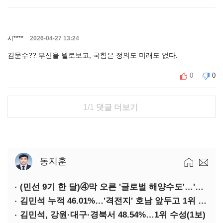
시****
2026-04-27 13:24
김문수?? 부산을 뭘로보고, 국힘은 정의도 미래도 없다.
0
0
1/1
댓글 더보기
동지훈
(민선 9기 한 달)④막 오른 '글로벌 해양수도'…'전재수 리더십' 시험대
김민석 누적 46.01%…'격전지' 호남 앞두고 1위 지켰다(2보)
김민석, 강원·대구·경북서 48.54%…1위 수성(1보)