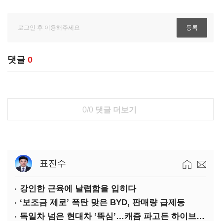
댓글
0
0/0
댓글 더보기
표진수
강인한 근육에 날렵함을 입히다
‘보조금 제로’ 폭탄 맞은 BYD, 판매량 급제동
독일차 넘은 현대차 ‘뚝심’…캐즘 파고든 하이브리드 역전극