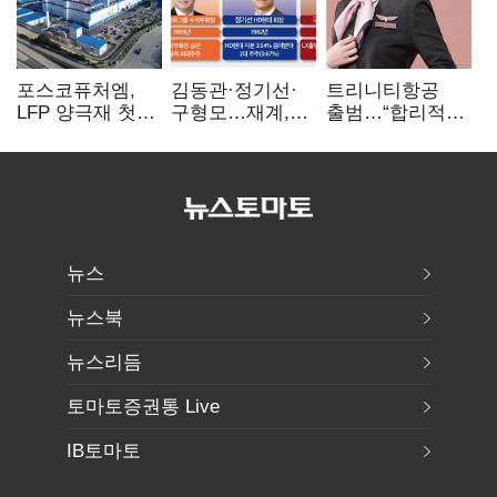
포스코퓨처엠,
김동관·정기선·
트리니티항공
LFP 양극재 첫
구형모…재계,
출범…“합리적
대규모 공급…
1980년대생
가격·기대 이상
ESS 시장 공략
전성시대
서비스로 승부”
뉴스
뉴스북
뉴스리듬
토마토증권통 Live
IB토마토