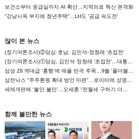
보건소부터 응급실까지 AI 확산…지역의료 혁신 본격화
"강남사옥 부지에 청년주택"…LH도 '공급 속도전'
많이 본 뉴스
(정기여론조사)②당심·호남, 김민석-정청래 '초접전'
(정기여론조사)①당심, 김민석·정청래 '초접전'…대통령
지지도 '50% 아래로'(종합)
삼성 Z8 역대급 ‘흥행’에 애플 반격 주목…9월 ‘폴더블
대전’
삼전닉스 “주주환원 확대 방안 마련”…로이터에 성명
보내
세제개편에 ‘불안·불만’…오세훈 "전월세 구하기 더
힘들어질 것"
함께 볼만한 뉴스