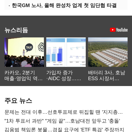
한국GM 노사, 올해 완성차 업계 첫 임단협 타결
뉴스리듬
카카오, 2분기
가입자 증가
배터리 3사, 호남
매출·영업익 역대
·AIDC 성장…
ESS 시장서
최대…에이전트
SKT 2분기 성장
‘격돌’
AI 수익화 관건
본궤도
주요 뉴스
문제는 전대 이후…선호투표제로 뒤집힐 땐 '지지층
불복'
"1차 투표서 과반" "게임 끝"…호남대전 앞두고 '충돌'
김용범 책임론 봇물…경질 요구에 'ETF 특검' 주장까지