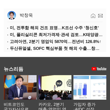
박창욱
미, 전투함 해외 건조 표명…K조선 수주 ‘청신호’
미, 폴리실리콘 최저가격제·관세 검토…K태양광 입지 확대 기대
고려아연, 2분기 영업익 5870억…전년비 126.8%↑
두산퓨얼셀, SOFC 핵심부품 첫 해외 수출…창사 이래 최대 규모
뉴스리듬
비트코인도
카카오, 2분기
가입자 증가
국가자산으로…'
매출·영업익 역대
·AIDC 성장…