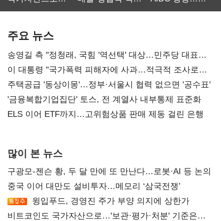
보관·평가·처분'
최대…에이전트
SKT 2분기 성장
기준은 숙제
AI 수익화 관건
본궤도
주요 뉴스
송영길 측 "정청래, 국힘 '역선택' 대상…민주당 대표로
총선 지휘 못해"
이 대통령 "국가폭력 피해자에 사과…적극적 조사로
진실 밝혀야"
주택공급 '동상이몽'…정부·서울시 협력 없으면 '공수표'
'금융복합기업집단' 토스, 전 계열사 내부통제 표준화
ELS 이어 ETF까지…고위험상품 판매 제동 걸린 은행
많이 본 뉴스
구광모-젠슨 황, 두 달 만에 또 만난다…로봇·AI 등 논의
중국 이어 대만도 설비투자…메모리 ‘삼국전쟁’
윙입푸드, 경영진 주가 부양 의지에 상한가
비트코인도 국가자산으로…'보관·평가·처분' 기준은