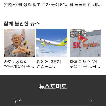
숙제
(현장+)"팔 생각 접고 호가 높여요"…'덜 똘똘한 한 채'
20억 키맞추기
함께 볼만한 뉴스
반도체공학회
진에어, 2분기
SK하이닉스 “AI
“연구개발직 주
영업손실
수요 대응”…용인
52시간제
731억…유가
·청주 팹에 54조
개선해야”
상승 여파
투자
뉴스