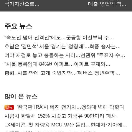
국가자산으로…'
매출·영업익 역대
보관·평가·처분'
최대…에이전트
기준은 숙제
AI 수익화 관건
주요 뉴스
"속도전 넘어 전격전"에도…군공항 이전부터 주
52시간까지 '뇌관'
호남은 '김민석' 서울·경기는 '정청래'…최종 승자는
'안갯속'
여야 재검토 놓고 충돌하는 사이…선관위 "투표자 수
오차 당연"
"서울 등록임대 84%비아파트…아파트 규제와
달리해야"
황희, 사흘 만에 고개 숙였지만…'폐버스 청년주택'
후폭풍
많이 본 뉴스
'한국판 IRA'서 빠진 전기차…청와대 벽에 막혔다
시금치 한달새 152% 치솟고 가금류 90만마리 폐사
LX세미콘, 첫 차량용 MCU 양산 돌입…현대차·기아에