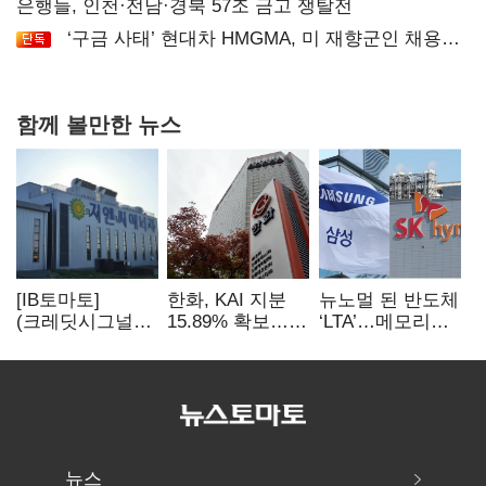
공급
은행들, 인천·전남·경북 57조 금고 쟁탈전
‘구금 사태’ 현대차 HMGMA, 미 재향군인 채용
확대로 분위기 반전
함께 볼만한 뉴스
[IB토마토]
한화, KAI 지분
뉴노멀 된 반도체
(크레딧시그널)
15.89% 확보…
‘LTA’…메모리
지엔씨에너지, AI
기업결합심사
3사, 2030년까지
데이터센터 타고
신청 예정
54조 선불 계약
외형 확대
뉴스