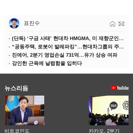
표진수
(단독) ‘구금 사태’ 현대차 HMGMA, 미 재향군인 채용 확대로 분위기 반전
“공동주택, 로봇이 발레파킹”…현대차그룹의 주차 실험
진에어, 2분기 영업손실 731억…유가 상승 여파
강인한 근육에 날렵함을 입히다
뉴스리듬
비트코인도
카카오, 2분기