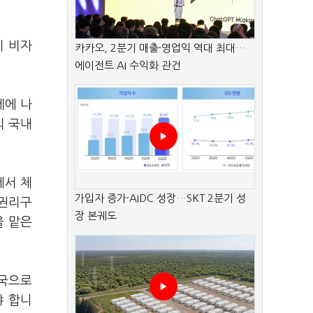
이 비자
카카오, 2분기 매출·영업익 역대 최대…
에이전트 AI 수익화 관건
제에 나
의 국내
에서 체
가입자 증가·AIDC 성장…SKT 2분기 성
 권리구
장 본궤도
을 맡은
본국으로
야 합니