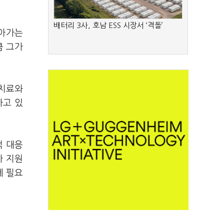
배터리 3사, 호남 ESS 시장서 ‘격돌’
돌아가는
큼 그가
"치료와
하고 있
적 대응
가 지원
에 필요