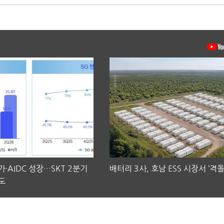
·AIDC 성장…SKT 2분기
배터리 3사, 호남 ESS 시장서 ‘격돌
도