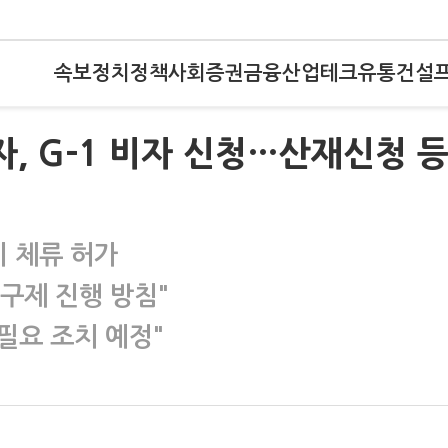
속보
정치
정책
사회
증권
금융
산업
테크
유통
건설
자, G-1 비자 신청…산재신청 
시 체류 허가
구제 진행 방침"
 필요 조치 예정"