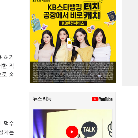
를 허가
대한 적
으로 송
뉴스리듬
인 덕수
 절차는