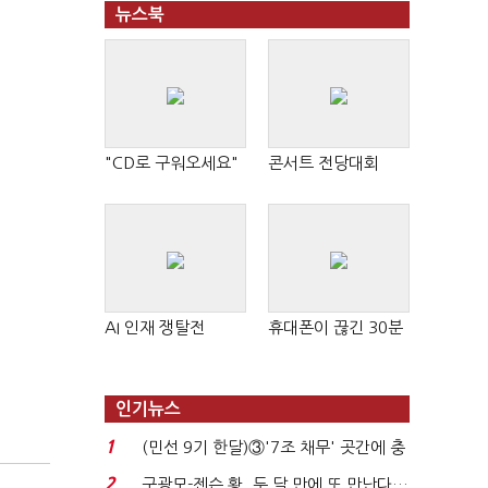
뉴스북
"CD로 구워오세요"
콘서트 전당대회
AI 인재 쟁탈전
휴대폰이 끊긴 30분
인기뉴스
1
(민선 9기 한달)③'7조 채무' 곳간에 충
격…추미애, 20년...
2
구광모-젠슨 황, 두 달 만에 또 만난다…