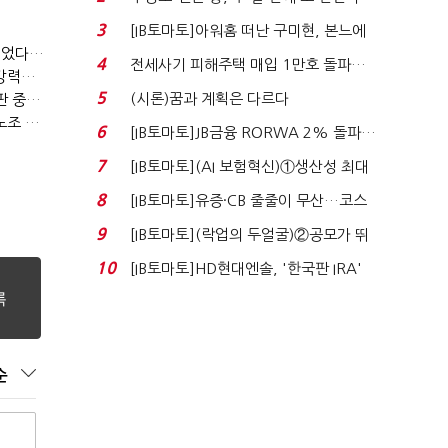
로봇·AI 등 논...
3
[IB토마토]아워홈 떠난 구미현, 본느에
(SPC 노조탄압 공판 100회)⑨(단독)SPC '직장 갑질' 도 넘었다…'성희롱·돈 갈취' 묵인
340억 베팅…가...
4
전세사기 피해주택 매입 1만호 돌파…
임종린 "SPC그룹 '노조 탄압' 변하지 않아…허영인 회장 '강력한 처벌' 필요"
누적 피해자 4만2...
5
(시론)꿈과 계획은 다르다
(SPC 노조탄압 공판 100회)⑦(단독)허영인 '노조탄압' 재판 중인데…언론 제보했다고 '보복성 조치'
권영국 "허영인 SPC 회장 '법꾸라지' 행태로 재판 지연…'노조 탄압' 증거 쏟아져"
6
[IB토마토]JB금융 RORWA 2% 돌파…
실적 견인은 은행 ...
7
[IB토마토](AI 보험혁신)①생산성 최대
80% 개선…현실...
8
[IB토마토]유증·CB 줄줄이 무산…코스
닥 벌점 급증에 ...
9
[IB토마토](락업의 두얼굴)②공모가 뛰
자 첫날 매도…FI ...
10
[IB토마토]HD현대엔솔, '한국판 IRA'
수혜 부상…세액공...
순