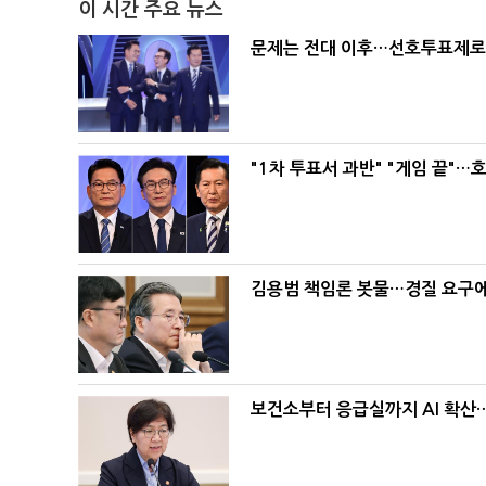
이 시간 주요 뉴스
문제는 전대 이후…선호투표제로 
"1차 투표서 과반" "게임 끝"…
김용범 책임론 봇물…경질 요구에 
보건소부터 응급실까지 AI 확산