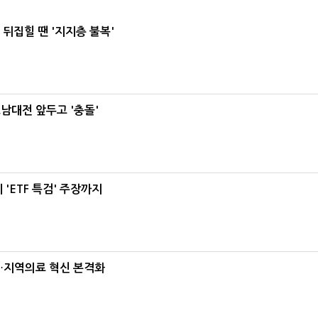
뒤집힐 땐 '지지층 불복'
호남대전 앞두고 '충돌'
'ETF 특검' 주장까지
…지역의료 혁신 본격화