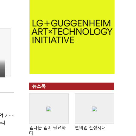
뉴스북
(현장+)"팔 생각 접고 호가 높여요"…'덜 똘똘한 한 채' 20억 키맞추기
소리
집다운 집이 필요하
편의점 전성시대
다