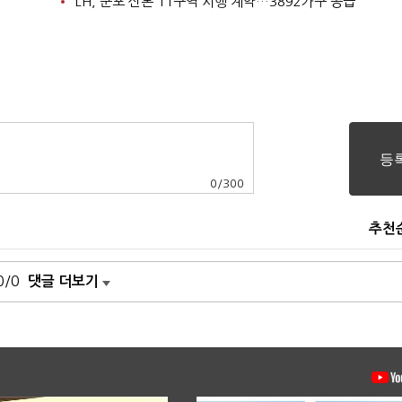
LH, 군포 산본 11구역 시행 계약…3892가구 공급
0
/
300
추천
0/0
댓글 더보기