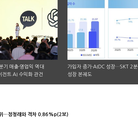
2분기 매출·영업익 역대
가입자 증가·AIDC 성장…SKT 2
전트 AI 수익화 관건
성장 본궤도
1위…정청래와 격차 0.86%p(2보)