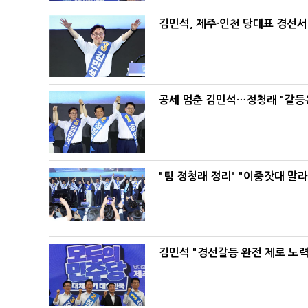
김민석, 제주·인천 당대표 경선서 '
공세 멈춘 김민석…정청래 "갈등
"팀 정청래 정리" "이중잣대 말
김민석 "경선갈등 완전 제로 노력