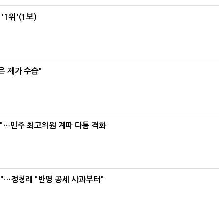
1위'(1보)
은 제가 수습"
라"…민주 최고위원 계파 다툼 격화
"…정청래 "반명 공세 사과부터"