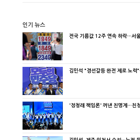
인기 뉴스
전국 기름값 12주 연속 하락…서울
김민석 "경선갈등 완전 제로 노력"
'정청래 책임론' 꺼낸 친명계…친