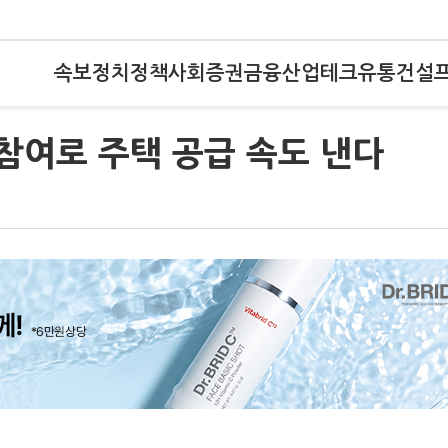
속보
정치
정책
사회
증권
금융
산업
테크
유통
건설
간참여로 주택 공급 속도 낸다