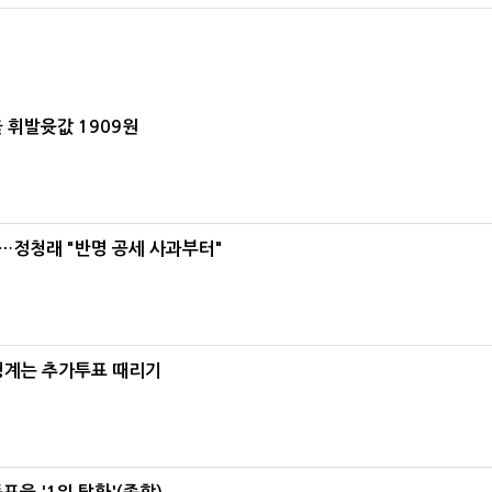
 휘발윳값 1909원
…정청래 "반명 공세 사과부터"
청계는 추가투표 때리기