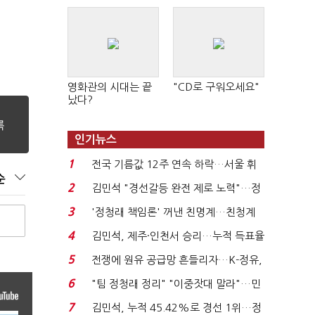
영화관의 시대는 끝
"CD로 구워오세요"
났다?
인기뉴스
1
전국 기름값 12주 연속 하락…서울 휘
순
발윳값 1909원...
2
김민석 "경선갈등 완전 제로 노력"…정
청래 "반명 공세 사...
3
'정청래 책임론' 꺼낸 친명계…친청계
는 추가투표 때리기...
4
김민석, 제주·인천서 승리…누적 득표율
'1위 탈환'(종합)...
5
전쟁에 원유 공급망 흔들리자…K-정유,
에너지안보 핵심...
6
"팀 정청래 정리" "이중잣대 말라"…민
주 최고위원 계파 다...
7
김민석, 누적 45.42%로 경선 1위…정