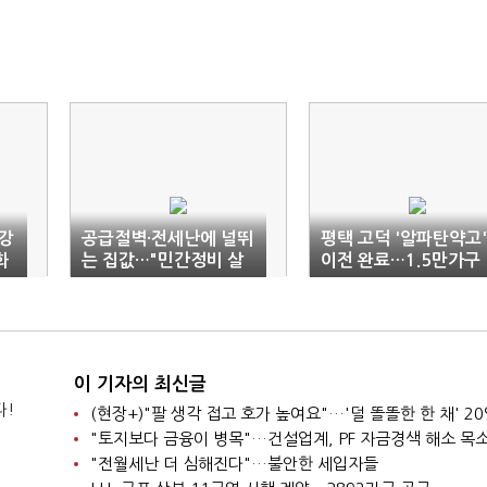
 강
공급절벽·전세난에 널뛰
평택 고덕 '알파탄약고'
화
는 집값…"민간정비 살
이전 완료…1.5만가구
려야"
공급 속도
이 기자의 최신글
다!
"토지보다 금융이 병목"…건설업계, PF 자금경색 해소 목
"전월세난 더 심해진다"…불안한 세입자들