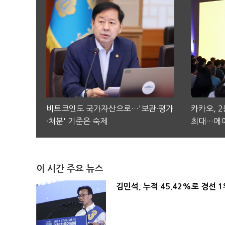
비트코인도 국가자산으로…'보관·평가
카카오, 
·처분' 기준은 숙제
최대…에이
이 시간 주요 뉴스
김민석, 누적 45.42%로 경선 