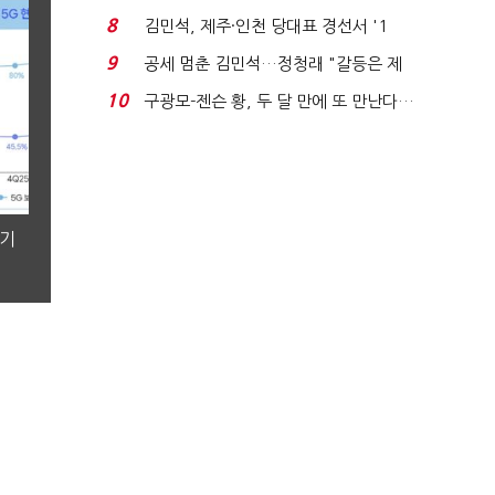
청래와 격차 0.86%p(...
8
김민석, 제주·인천 당대표 경선서 '1
위'(1보)...
9
공세 멈춘 김민석…정청래 "갈등은 제
가 수습"
10
구광모-젠슨 황, 두 달 만에 또 만난다…
로봇·AI 등 논...
분기