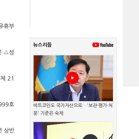
 유휴부
뉴스리듬
은 △성
체 21
999호
비트코인도 국가자산으로…'보관·평가·처
분' 기준은 숙제
년 상반