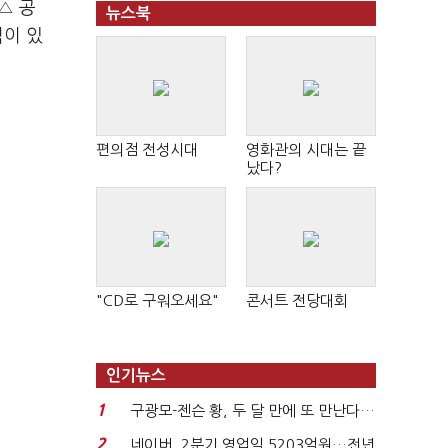
△ 공
뉴스북
적이 있
편의점 전성시대
영화관의 시대는 끝
났다?
"CD로 구워오세요"
콘서트 전당대회
인기뉴스
1
구광모-젠슨 황, 두 달 만에 또 만난다…
로봇·AI 등 논...
2
네이버, 2분기 영업익 5203억원…전년