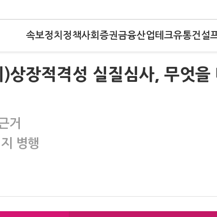
속보
정치
정책
사회
증권
금융
산업
테크
유통
건설
기)상장적격성 실질심사, 무엇을
 근거
정지 병행