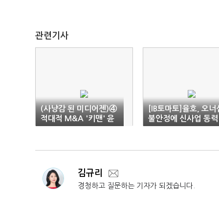
관련기사
(사냥감 된 미디어젠)④
[IB토마토]율호, 오너
적대적 M&A '키맨' 윤
불안정에 신사업 동력
강준 강남베드로병원장
상실…한계기업 위기
김규리
경청하고 질문하는 기자가 되겠습니다.