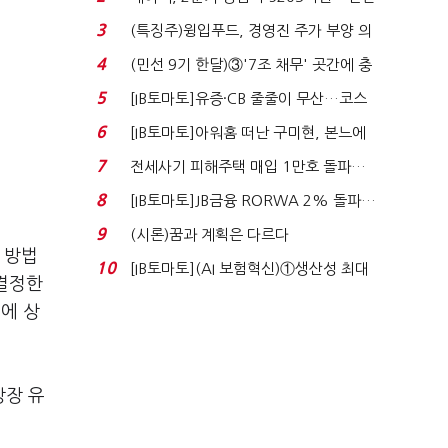
비 0.2% 감소...
3
(특징주)윙입푸드, 경영진 주가 부양 의
지에 상한가...
4
(민선 9기 한달)③'7조 채무' 곳간에 충
격…추미애, 20년...
5
[IB토마토]유증·CB 줄줄이 무산…코스
닥 벌점 급증에 ...
6
[IB토마토]아워홈 떠난 구미현, 본느에
340억 베팅…가...
7
전세사기 피해주택 매입 1만호 돌파…
누적 피해자 4만2...
8
[IB토마토]JB금융 RORWA 2% 돌파…
실적 견인은 은행 ...
9
(시론)꿈과 계획은 다르다
 방법
10
[IB토마토](AI 보험혁신)①생산성 최대
 결정한
80% 개선…현실...
에 상
상장 유