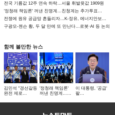
사과부터"
전국 기름값 12주 연속 하락…서울 휘발윳값 1909원
'정청래 책임론' 꺼낸 친명계…친청계는 추가투표
때리기
전쟁에 원유 공급망 흔들리자…K-정유, 에너지안보
핵심으로 재부상
구광모-젠슨 황, 두 달 만에 또 만난다…로봇·AI 등 논의
함께 볼만한 뉴스
김민석 "경선갈등
'정청래 책임론'
이 대통령, '공급'
완전 제로
꺼낸 친명계…
팔
노력"…정청래
친청계는
걷어붙였는데…
"반명 공세
추가투표 때리기
여 내부선
사과부터"
'부동산
망언'(종합)