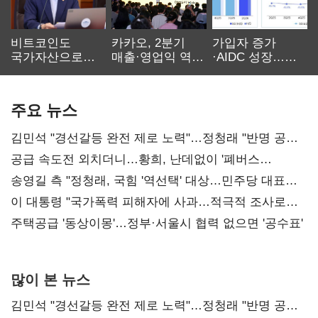
비트코인도
카카오, 2분기
가입자 증가
국가자산으로…'
매출·영업익 역대
·AIDC 성장…
보관·평가·처분'
최대…에이전트
SKT 2분기 성장
기준은 숙제
AI 수익화 관건
본궤도
주요 뉴스
김민석 "경선갈등 완전 제로 노력"…정청래 "반명 공세
사과부터"
공급 속도전 외치더니…황희, 난데없이 '폐버스
리모델링' 제안
송영길 측 "정청래, 국힘 '역선택' 대상…민주당 대표로
총선 지휘 못해"
이 대통령 "국가폭력 피해자에 사과…적극적 조사로
진실 밝혀야"
주택공급 '동상이몽'…정부·서울시 협력 없으면 '공수표'
많이 본 뉴스
김민석 "경선갈등 완전 제로 노력"…정청래 "반명 공세