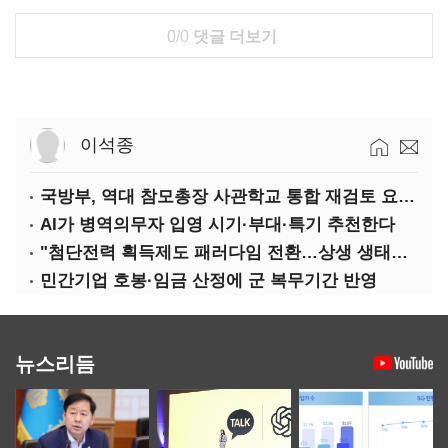
0/0
댓글 더보기
이석종
국방부, 역대 참모총장 사관학교 통합 재검토 요구에 "다양한 의견 수렴해 합리적 시스템 만들 것"
AI가 병역의무자 입영 시기·부대·특기 추천한다
"첨단전력 획득제도 패러다임 전환…상생 생태계 조성해 대체불가 K-방산 도약"
민간기업 호봉·임금 산정에 군 복무기간 반영
뉴스리듬