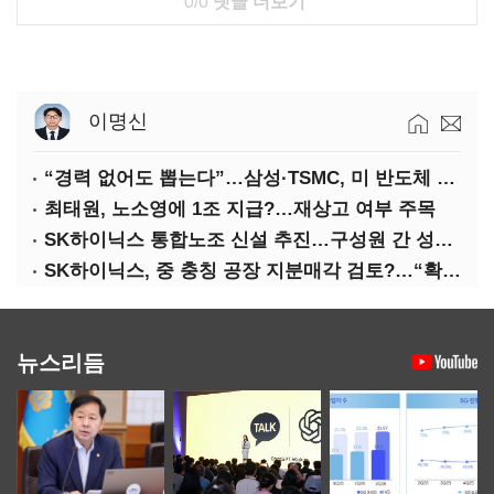
0/0
댓글 더보기
이명신
“경력 없어도 뽑는다”…삼성·TSMC, 미 반도체 인재 쟁탈전
최태원, 노소영에 1조 지급?…재상고 여부 주목
SK하이닉스 통합노조 신설 추진…구성원 간 성과급 불만 확산
SK하이닉스, 중 충칭 공장 지분매각 검토?…“확정된 바 없어”
뉴스리듬