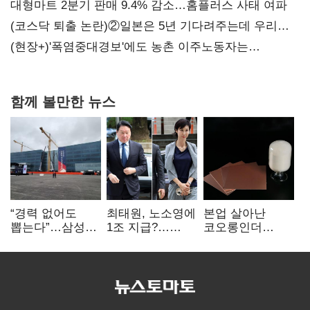
불만 확산
대형마트 2분기 판매 9.4% 감소…홈플러스 사태 여파
(코스닥 퇴출 논란)②일본은 5년 기다려주는데 우리는
당장 퇴출?…시간만으론 부족한 코스닥 구하기
(현장+)'폭염중대경보'에도 농촌 이주노동자는
강행군…'야외작업 중지' 권고도 무시
함께 볼만한 뉴스
“경력 없어도
최태원, 노소영에
본업 살아난
뽑는다”…삼성
1조 지급?…
코오롱인더
·TSMC, 미
재상고 여부 주목
·HS효성…AI·
반도체 인재
배터리 소재로
쟁탈전
보폭 확대