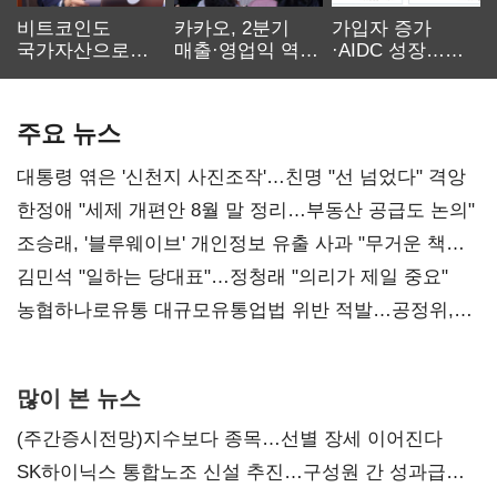
비트코인도
카카오, 2분기
가입자 증가
국가자산으로…'
매출·영업익 역대
·AIDC 성장…
보관·평가·처분'
최대…에이전트
SKT 2분기 성장
기준은 숙제
AI 수익화 관건
본궤도
주요 뉴스
대통령 엮은 '신천지 사진조작'…친명 "선 넘었다" 격앙
한정애 "세제 개편안 8월 말 정리…부동산 공급도 논의"
조승래, '블루웨이브' 개인정보 유출 사과 "무거운 책임
통감"
김민석 "일하는 당대표"…정청래 "의리가 제일 중요"
농협하나로유통 대규모유통업법 위반 적발…공정위,
과징금 4억6200만원 부과
많이 본 뉴스
(주간증시전망)지수보다 종목…선별 장세 이어진다
SK하이닉스 통합노조 신설 추진…구성원 간 성과급