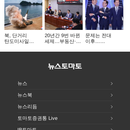
북, 단거리
20년간 9번 바뀐
문제는 전대
탄도미사일
세제…부동산·
이후…
발사…안보실
상속세만
선호투표제로
"즉각 중단 촉구"
건드렸다
뒤집힐 땐
'지지층 불복'
뉴스
뉴스북
뉴스리듬
토마토증권통 Live
IB토마토