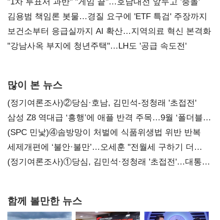
불복'
"1차 투표서 과반" "게임 끝"…호남대전 앞두고 '충돌'
김용범 책임론 봇물…경질 요구에 'ETF 특검' 주장까지
보건소부터 응급실까지 AI 확산…지역의료 혁신 본격화
"강남사옥 부지에 청년주택"…LH도 '공급 속도전'
많이 본 뉴스
(정기여론조사)②당심·호남, 김민석-정청래 '초접전'
삼성 Z8 역대급 ‘흥행’에 애플 반격 주목…9월 ‘폴더블
대전’
(SPC 민낯)④솜방망이 처벌에 식품위생법 위반 반복
세제개편에 ‘불안·불만’…오세훈 "전월세 구하기 더
힘들어질 것"
(정기여론조사)①당심, 김민석·정청래 '초접전'…대통령
지지도 '50% 아래로'(종합)
함께 볼만한 뉴스