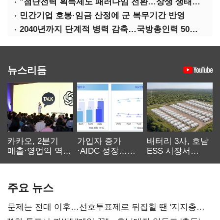
"첨단전력 획득제도 패러다임 전환…상생 생태계 조성해 대체불가 K-방산 도약"
민간기업 호봉·임금 산정에 군 복무기간 반영
2040년까지 단계적 병력 감축…국방총인력 50만 목표 2차 국방개혁 착수
뉴스리듬
카카오, 2분기
가입자 증가
배터리 3사, 호남
매출·영업익 역대
·AIDC 성장…
ESS 시장서
최대…에이전트
SKT 2분기 성장
‘격돌’
AI 수익화 관건
본궤도
주요 뉴스
문제는 전대 이후…선호투표제로 뒤집힐 땐 '지지층