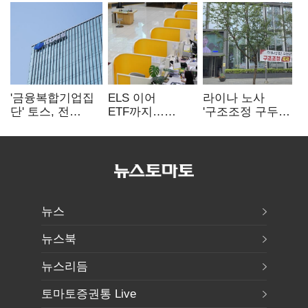
'금융복합기업집
ELS 이어
라이나 노사
단' 토스, 전
ETF까지…
'구조조정 구두
계열사 내부통제
고위험상품 판매
합의안' 도출
표준화
제동 걸린 은행
뉴스
뉴스북
뉴스리듬
토마토증권통 Live