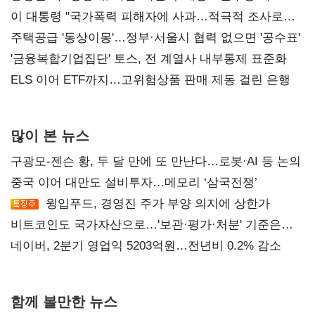
총선 지휘 못해"
이 대통령 "국가폭력 피해자에 사과…적극적 조사로
진실 밝혀야"
주택공급 '동상이몽'…정부·서울시 협력 없으면 '공수표'
'금융복합기업집단' 토스, 전 계열사 내부통제 표준화
ELS 이어 ETF까지…고위험상품 판매 제동 걸린 은행
많이 본 뉴스
구광모-젠슨 황, 두 달 만에 또 만난다…로봇·AI 등 논의
중국 이어 대만도 설비투자…메모리 ‘삼국전쟁’
윙입푸드, 경영진 주가 부양 의지에 상한가
비트코인도 국가자산으로…'보관·평가·처분' 기준은
숙제
네이버, 2분기 영업익 5203억원…전년비 0.2% 감소
함께 볼만한 뉴스