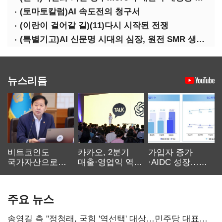
(토마토칼럼)AI 속도전의 청구서
(이란이 걸어갈 길)(11)다시 시작된 전쟁
(특별기고)AI 신문명 시대의 심장, 원전 SMR 생태계 복원의 마지막 골든타임을 붙잡아라
뉴스리듬
비트코인도
카카오, 2분기
가입자 증가
국가자산으로…'
매출·영업익 역대
·AIDC 성장…
보관·평가·처분'
최대…에이전트
SKT 2분기 성장
기준은 숙제
AI 수익화 관건
본궤도
주요 뉴스
송영길 측 "정청래, 국힘 '역선택' 대상…민주당 대표로