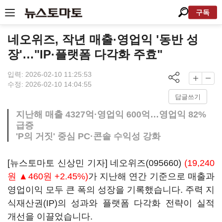
구독
네오위즈, 작년 매출·영업익 '동반 성
장'…"IP·플랫폼 다각화 주효"
입력: 2026-02-10 11:25:53
수정: 2026-02-10 14:04:55
답글쓰기
지난해 매출 4327억·영업익 600억…영업익 82%
급증
'P의 거짓' 중심 PC·콘솔 수익성 강화
[뉴스토마토 신상민 기자]
네오위즈(095660)
(19,240
원 ▲460원 +2.45%)
가 지난해 연간 기준으로 매출과
영업이익 모두 큰 폭의 성장을 기록했습니다. 주력 지
식재산권(IP)의 성과와 플랫폼 다각화 전략이 실적
개선을 이끌었습니다.