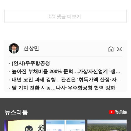
0/0
댓글 더보기
신상민
(인사)우주항공청
높아진 부채비율 200% 문턱…가상자산업계 '생존 시험대'
내년 코인 과세 강행…관건은 '취득가액 산정·자산 이동'
달 기지 전환 시동…나사·우주항공청 협력 강화
뉴스리듬