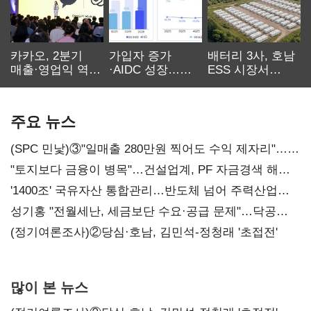
카카오, 2분기
가입자 증가
배터리 3사, 호남
매출·영업익 역대
·AIDC 성장…
ESS 시장서
최대…에이전트
SKT 2분기 성장
‘격돌’
AI 수익화 관건
본궤도
주요 뉴스
(SPC 민낯)③"일매출 280만원 찍어도 수익 제자리"…
점주 울리는 '상시 할인'
"토지보다 금융이 병목"…건설업계, PF 자금경색 해소
목소리
'1400조' 국유자산 통합관리…반도체 넘어 주력산업
구조혁신
성기홍 "전월세난, 세금보단 수요·공급 문제"…닥공
시사
(정기여론조사)②당심·호남, 김민석-정청래 '초접전'
많이 본 뉴스