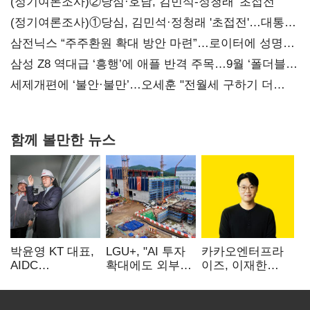
(정기여론조사)②당심·호남, 김민석-정청래 '초접전'
(정기여론조사)①당심, 김민석·정청래 '초접전'…대통령
지지도 '50% 아래로'(종합)
삼전닉스 “주주환원 확대 방안 마련”…로이터에 성명
보내
삼성 Z8 역대급 ‘흥행’에 애플 반격 주목…9월 ‘폴더블
대전’
세제개편에 ‘불안·불만’…오세훈 "전월세 구하기 더
힘들어질 것"
함께 볼만한 뉴스
박윤영 KT 대표,
LGU+, "AI 투자
카카오엔터프라
AIDC
확대에도 외부
이즈, 이재한
현장경영…"AX
차입 없다"…
신임 대표 선임
플랫폼 핵심
파주 AIDC
인프라로
수익성 자신