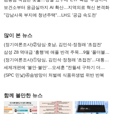
보건소부터 응급실까지 AI 확산…지역의료 혁신 본격화
"강남사옥 부지에 청년주택"…LH도 '공급 속도전'
많이 본 뉴스
(정기여론조사)②당심·호남, 김민석-정청래 '초접전'
삼성 Z8 역대급 ‘흥행’에 애플 반격 주목…9월 ‘폴더블
대전’
(정기여론조사)①당심, 김민석·정청래 '초접전'…대통령
지지도 '50% 아래로'(종합)
세제개편에 ‘불안·불만’…오세훈 "전월세 구하기 더
힘들어질 것"
(SPC 민낯)④솜방망이 처벌에 식품위생법 위반 반복
함께 볼만한 뉴스