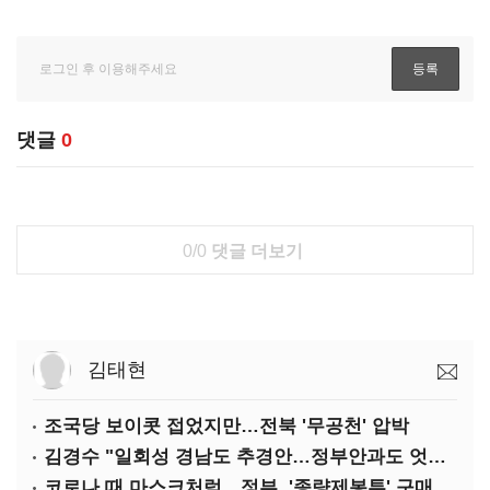
댓글
0
0/0
댓글 더보기
김태현
조국당 보이콧 접었지만…전북 '무공천' 압박
김경수 "일회성 경남도 추경안…정부안과도 엇박자"
코로나 때 마스크처럼…정부, '종량제봉투' 구매 제한