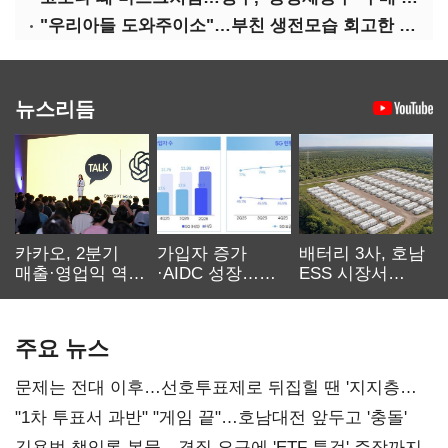
"우리아들 도와주이소"…부친 생전모습 회고한 김부겸
뉴스리듬
카카오, 2분기
가입자 증가
배터리 3사, 호남
매출·영업익 역대
·AIDC 성장…
ESS 시장서
최대…에이전트
SKT 2분기 성장
‘격돌’
AI 수익화 관건
본궤도
주요 뉴스
문제는 전대 이후…선호투표제로 뒤집힐 땐 '지지층
불복'
"1차 투표서 과반" "게임 끝"…호남대전 앞두고 '충돌'
김용범 책임론 봇물…경질 요구에 'ETF 특검' 주장까지