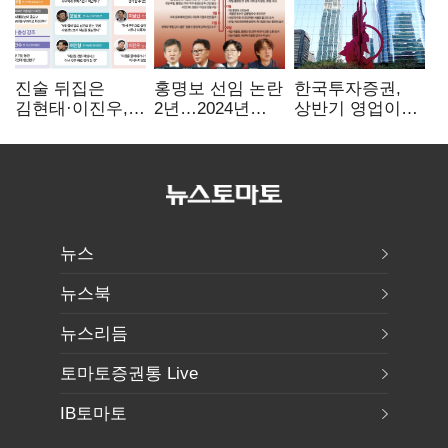
진술 뒤집은
홍명보 선임 논란
한국투자증권,
김현태·이진우,
2년…2024년
상반기 영업이익
박안수는 "국가에
파동부터 소환·
2조1701억 원…
헌신"…법정서
압색까지
전년비 89.1%↑
드러난 군
수뇌부의 민낯
뉴스
뉴스북
뉴스리듬
토마토증권통 Live
IB토마토