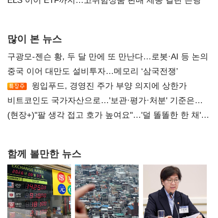
ELS 이어 ETF까지…고위험상품 판매 제동 걸린 은행
많이 본 뉴스
구광모-젠슨 황, 두 달 만에 또 만난다…로봇·AI 등 논의
중국 이어 대만도 설비투자…메모리 ‘삼국전쟁’
윙입푸드, 경영진 주가 부양 의지에 상한가
비트코인도 국가자산으로…'보관·평가·처분' 기준은
숙제
(현장+)"팔 생각 접고 호가 높여요"…'덜 똘똘한 한 채'
20억 키맞추기
함께 볼만한 뉴스