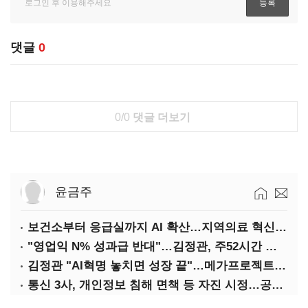
댓글
0
0/0
댓글 더보기
윤금주
보건소부터 응급실까지 AI 확산…지역의료 혁신 본격화
"영업익 N% 성과급 반대"…김정관, 주52시간 손질 예고
김정관 "AI혁명 놓치면 성장 끝"…메가프로젝트·메가특구 속도전
통신 3사, 개인정보 침해 면책 등 자진 시정…공정위 "이용자 권리 강화"