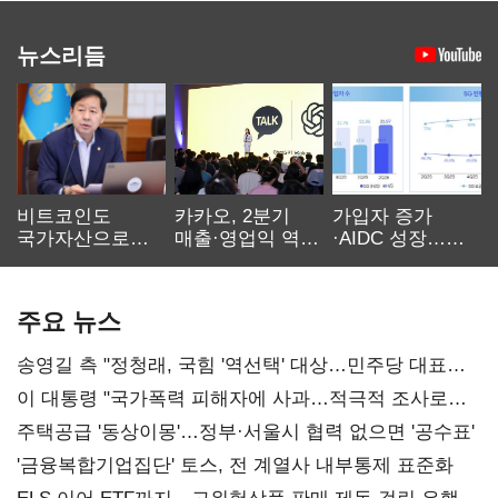
뉴스리듬
비트코인도
카카오, 2분기
가입자 증가
국가자산으로…'
매출·영업익 역대
·AIDC 성장…
보관·평가·처분'
최대…에이전트
SKT 2분기 성장
기준은 숙제
AI 수익화 관건
본궤도
주요 뉴스
송영길 측 "정청래, 국힘 '역선택' 대상…민주당 대표로
총선 지휘 못해"
이 대통령 "국가폭력 피해자에 사과…적극적 조사로
진실 밝혀야"
주택공급 '동상이몽'…정부·서울시 협력 없으면 '공수표'
'금융복합기업집단' 토스, 전 계열사 내부통제 표준화