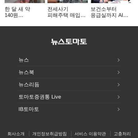
한 달 새 약
전세사기
보건소부터
140원
피해주택 매입
응급실까지 AI
급락…'역대급
1만호 돌파…
확산…지역의료
엔저'에 원화
누적 피해자
혁신 본격화
변곡점
4만278명
뉴스
뉴스북
뉴스리듬
토마토증권통 Live
IB토마토
회사소개
개인정보취급방침
서비스 이용약관
고충처리