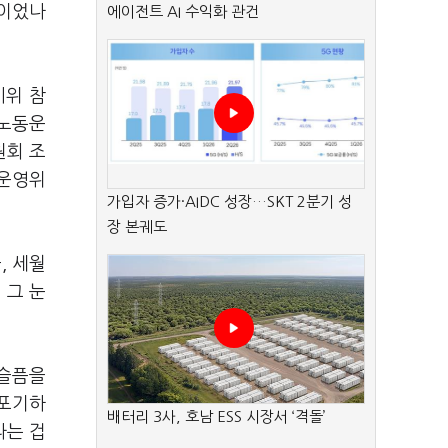
'이었나
에이전트 AI 수익화 관건
시위 참
 노동운
원회 조
동운영위
가입자 증가·AIDC 성장…SKT 2분기 성
장 본궤도
, 세월
 그 눈
 슬픔을
 포기하
배터리 3사, 호남 ESS 시장서 ‘격돌’
라는 겁