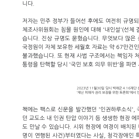
니다.
저자는 민주 정부가 들어선 후에도 여전히 규명되지
체조사위원회는 침몰 원인에 대해 '내인설'(선체 결
습니다. 진상 규명도 묻혔습니다. 무엇보다 많은
국정원이 자체 보유한 세월호 자료는 약 67만건인
불과했습니다. 또 현재 사법 구조에서는 책임자 처
통령을 탄핵할 당시 '국민 보호 의무 위반'을 파면
2023년 11월30일 당시 박래군 4.16재
'재난 피해자 권리 보장을 위한 토론회'에서 
책에는 팩스로 신문을 발간했던 '인권하루소식',
던 교도소 내 인권 탄압 이야기 등 생생한 현장 
도 만날 수 있습니다. 시위 현장에 여경이 배치된 
명이 연행된 사건)부터였다는 사실, 청각장애인 특