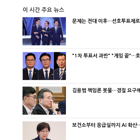
이 시간 주요 뉴스
문제는 전대 이후…선호투표제로 
"1차 투표서 과반" "게임 끝"…
김용범 책임론 봇물…경질 요구에 
보건소부터 응급실까지 AI 확산