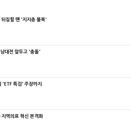
뒤집힐 땐 '지지층 불복'
호남대전 앞두고 '충돌'
'ETF 특검' 주장까지
…지역의료 혁신 본격화