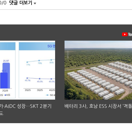
0/0
댓글 더보기
·AIDC 성장…SKT 2분기
배터리 3사, 호남 ESS 시장서 ‘격돌
도