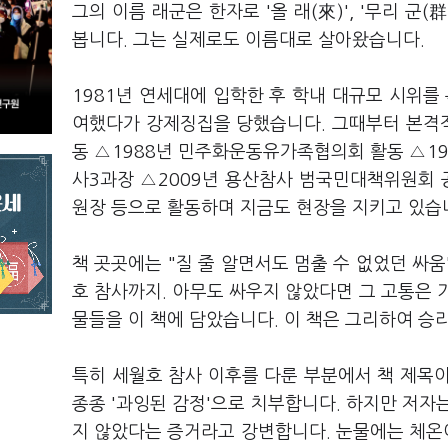
그의 이름 래군은 한자로 '올 래(來)', '무리 군
봅니다. 그는 실제로도 이름대로 살아왔습니다.
1981년 연세대에 입학한 후 학내 대규모 시위를 
여했다가 강제징집을 당했습니다. 그때부터 본격적
동 △1988년 민주화운동유가족협의회 활동 △19
사3과장 △2009년 용산참사 범국민대책위원회
원장 등으로 활동하며 지금도 현장을 지키고 있습
책 곳곳에는 "질 줄 알면서도 멈출 수 없었던 싸움
호 참사까지. 아무도 싸우지 않았다면 그 고통은 기
물들을 이 책에 담았습니다. 이 책은 그리하여 
특히 세월호 참사 이후를 다룬 부분에서 책 제목
종종 '과잉된 감정'으로 치부합니다. 하지만 저자
지 않았다는 증거라고 강변합니다. 눈물에는 체온이