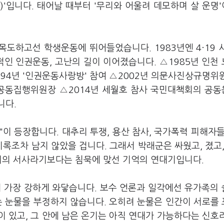
(群)'입니다. 태어날 때부터 '무리와 어울려 데모하며 살 운명
목도하고선 학생운동에 뛰어들었습니다. 1983년엔 4·19 
인 인권운동, 고난의 길이 이어졌습니다. △1985년 인천
94년 '인권운동사랑방' 참여 △2002년 의문사진상규명위
 공동집행위원장 △2014년 세월호 참사 국민대책회의 공
니다.
"이 등장합니다. 대추리 투쟁, 용산 참사, 국가폭력 피해자들
록조차 남지 않았을 겁니다. 그래서 박래군은 싸웠고, 졌고,
승리의 서사라기보다는 침묵에 맞선 기억의 연대기입니다.
이 가장 강하게 와닿습니다. 보수 언론과 일각에선 유가족의
는 눈물을 부정하지 않습니다. 오히려 눈물은 인간이 서로를
 있고, 그 안에 남은 온기는 아직 연대가 가능하다는 신호