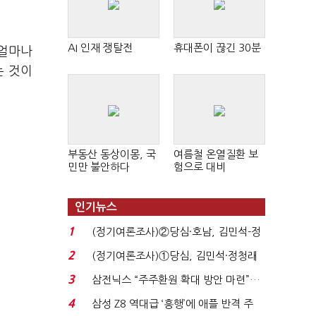
AI 인재 쟁탈전
휴대폰이 끊긴 30분
 얼마나
는 것이
부동산 동상이몽, 국
여름철 온열질환 보
민만 불안하다
험으로 대비
인기뉴스
1
(정기여론조사)②당심·호남, 김민석-정
청래 '초접전'...
2
(정기여론조사)①당심, 김민석·정청래
'초접전'…대통령 ...
3
삼전닉스 “주주환원 확대 방안 마련”…
로이터에 성명...
4
삼성 Z8 역대급 ‘흥행’에 애플 반격 주