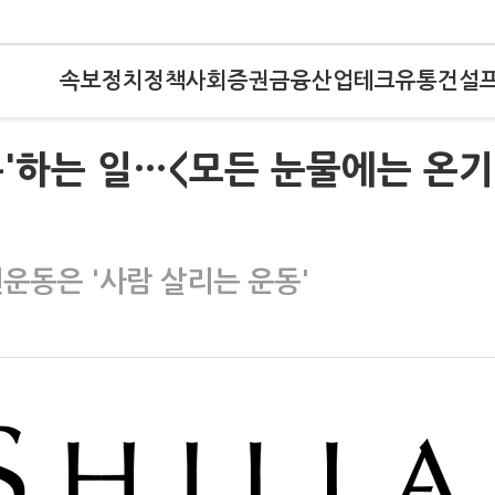
속보
정치
정책
사회
증권
금융
산업
테크
유통
건설
'하는 일…<모든 눈물에는 온
운동은 '사람 살리는 운동'