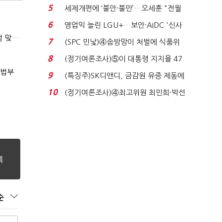
목…9월 ‘폴...
5
세제개편에 ‘불안·불만’…오세훈 "전월
세 구하기 더 ...
6
영업익 늘린 LGU+…보안·AIDC '신사
업 드라이브'...
(마약범죄, 처벌에서 치료로)②(단독)"마약은 전염병…여성 맞춤형 재활과정 개발 중"
7
(SPC 민낯)④솜방망이 처벌에 식품위
생법 위반 반복...
8
(정기여론조사)⑤이 대통령 지지율 47.
7%…일주일 만에 ...
사법부
9
(특징주)SK디앤디, 금감원 유증 제동에
장 초반 상한가...
10
(정기여론조사)④최고위원 최민희·박선
원 '양강'…서미...
순