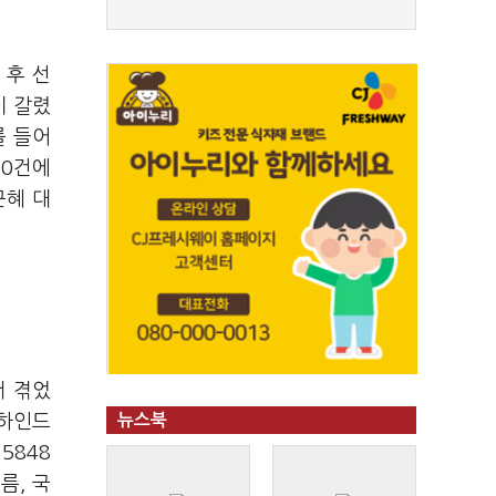
 후 선
이 갈렸
를 들어
00건에
근혜 대
서 겪었
비하인드
뉴스북
5848
름, 국