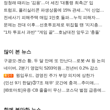
정청래 때리는 '김용'…더 세진 '대통령 최측근' 입
트럼프, 폴리실리콘 파생상품에 15% 관세…"미 산업
재건"
전세사기 피해주택 매입 1만호 돌파…누적 피해자
4만278명
문제는 전대 이후…선호투표제로 뒤집힐 땐 '지지층
불복'
"1차 투표서 과반" "게임 끝"…호남대전 앞두고 '충돌'
많이 본 뉴스
구광모-젠슨 황, 두 달 만에 또 만난다…로봇·AI 등 논의
네이버, 2분기 영업익 5203억원…전년비 0.2% 감소
윙입푸드, 경영진 주가 부양 의지에 상한가
(민선 9기 한달)③'7조 채무' 곳간에 충격…추미애,
20년만에 '비상재정' 선언 승부수
[IB토마토]유증·CB 줄줄이 무산…코스닥 벌점 급증에
상폐 압박
함께 볼만한 뉴스