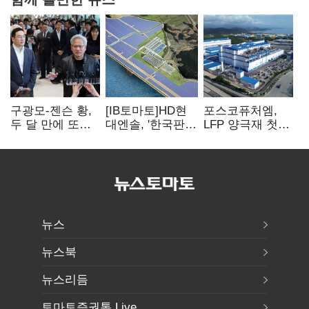
구광모-젠슨 황,
[IB토마토]HD현
포스코퓨처엠,
두 달 만에 또
대엔솔, '한국판
LFP 양극재 첫
만난다…로봇·AI
IRA' 수혜 부상…
대규모 공급…
등 논의
세액공제 선택이
ESS 시장 공략
변수
뉴스
뉴스북
뉴스리듬
토마토증권통 Live