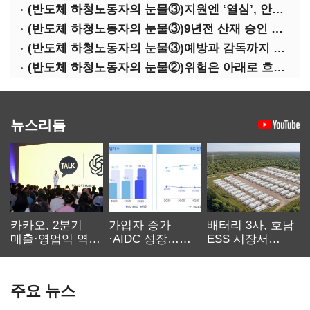
(반도체 하청노동자의 눈물③)지원엔 ‘열심’, 안전엔 ‘무심’
(반도체 하청노동자의 눈물③)9년전 산재 승인 간소화 제도…현장선 ‘문턱’ 여전
(반도체 하청노동자의 눈물③)예방과 감독까지 기업 책임
(반도체 하청노동자의 눈물②)위험은 아래로 흐른다
뉴스리듬
카카오, 2분기
가입자 증가
배터리 3사, 호남
매출·영업익 역대
·AIDC 성장…
ESS 시장서
최대…에이전트
SKT 2분기 성장
‘격돌’
AI 수익화 관건
본궤도
주요 뉴스