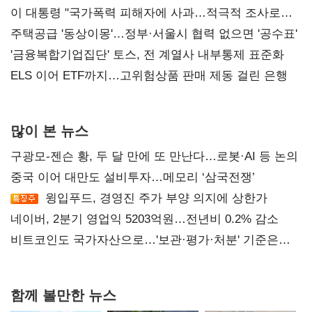
총선 지휘 못해"
이 대통령 "국가폭력 피해자에 사과…적극적 조사로
진실 밝혀야"
주택공급 '동상이몽'…정부·서울시 협력 없으면 '공수표'
'금융복합기업집단' 토스, 전 계열사 내부통제 표준화
ELS 이어 ETF까지…고위험상품 판매 제동 걸린 은행
많이 본 뉴스
구광모-젠슨 황, 두 달 만에 또 만난다…로봇·AI 등 논의
중국 이어 대만도 설비투자…메모리 ‘삼국전쟁’
윙입푸드, 경영진 주가 부양 의지에 상한가
네이버, 2분기 영업익 5203억원…전년비 0.2% 감소
비트코인도 국가자산으로…'보관·평가·처분' 기준은
숙제
함께 볼만한 뉴스