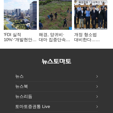
'FDI 실적
해경, 양귀비·
개정 형소법
10%'·'개발현안
대마 집중단속…
대비한다…
산적'…
4개월 동안
해경청
인천경제청장
249명 검거
'수사혁신TF'
구원투수 찾기
가동
뉴스
뉴스북
뉴스리듬
토마토증권통 Live