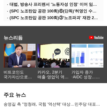
대법, 방송사 프리랜서 '노동자성 인정' 이어 임금차별 '제동'
(SPC 노조탄압 공판 100회)⑥(단독)'허영인 수사기밀 유출' 임원, 출소하자 '억대 연봉' 고문으로
(SPC 노조탄압 공판 100회)③'노조파괴' 재판 2년 만의 증언…파리바게뜨 지회장 "허영인에 엄벌을"
뉴스리듬
비트코인도
카카오, 2분기
가입자 증가
국가자산으로…'
매출·영업익 역대
·AIDC 성장…
보관·평가·처분'
최대…에이전트
SKT 2분기 성장
기준은 숙제
AI 수익화 관건
본궤도
주요 뉴스
송영길 측 "정청래, 국힘 '역선택' 대상…민주당 대표로