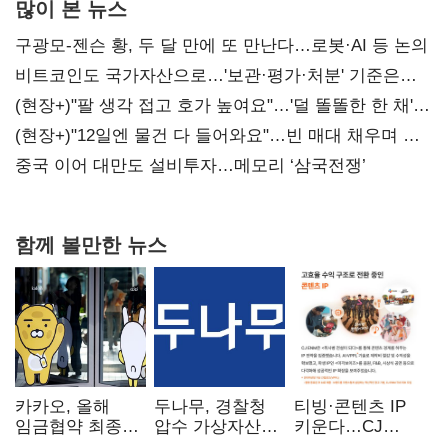
많이 본 뉴스
구광모-젠슨 황, 두 달 만에 또 만난다…로봇·AI 등 논의
비트코인도 국가자산으로…'보관·평가·처분' 기준은
숙제
(현장+)"팔 생각 접고 호가 높여요"…'덜 똘똘한 한 채'
20억 키맞추기
(현장+)"12일엔 물건 다 들어와요"…빈 매대 채우며 문
연 홈플러스
중국 이어 대만도 설비투자…메모리 ‘삼국전쟁’
함께 볼만한 뉴스
카카오, 올해
두나무, 경찰청
티빙·콘텐츠 IP
임금협약 최종
압수 가상자산
키운다…CJ
타결…연봉 6.3%
보관 맡는다…
ENM, 하반기