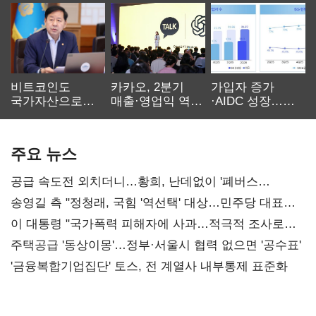
비트코인도
카카오, 2분기
가입자 증가
국가자산으로…'
매출·영업익 역대
·AIDC 성장…
보관·평가·처분'
최대…에이전트
SKT 2분기 성장
기준은 숙제
AI 수익화 관건
본궤도
주요 뉴스
공급 속도전 외치더니…황희, 난데없이 '폐버스
리모델링' 제안
송영길 측 "정청래, 국힘 '역선택' 대상…민주당 대표로
총선 지휘 못해"
이 대통령 "국가폭력 피해자에 사과…적극적 조사로
진실 밝혀야"
주택공급 '동상이몽'…정부·서울시 협력 없으면 '공수표'
'금융복합기업집단' 토스, 전 계열사 내부통제 표준화