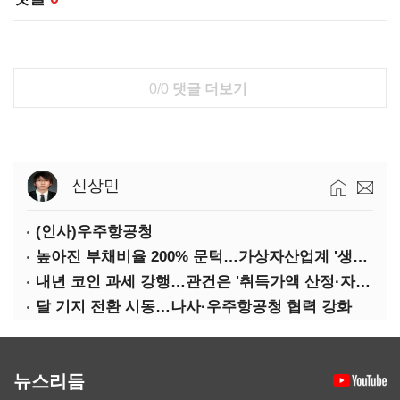
0/0
댓글 더보기
신상민
(인사)우주항공청
높아진 부채비율 200% 문턱…가상자산업계 '생존 시험대'
내년 코인 과세 강행…관건은 '취득가액 산정·자산 이동'
달 기지 전환 시동…나사·우주항공청 협력 강화
뉴스리듬