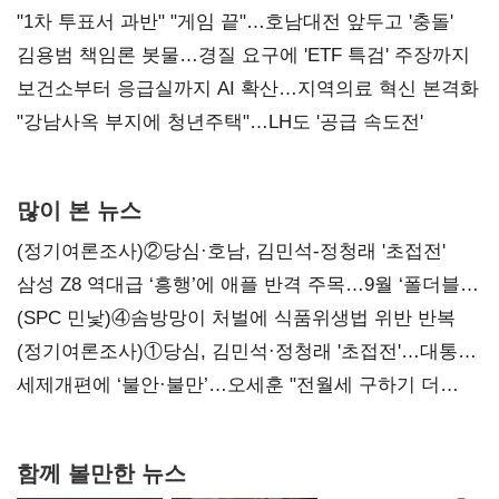
불복'
"1차 투표서 과반" "게임 끝"…호남대전 앞두고 '충돌'
김용범 책임론 봇물…경질 요구에 'ETF 특검' 주장까지
보건소부터 응급실까지 AI 확산…지역의료 혁신 본격화
"강남사옥 부지에 청년주택"…LH도 '공급 속도전'
많이 본 뉴스
(정기여론조사)②당심·호남, 김민석-정청래 '초접전'
삼성 Z8 역대급 ‘흥행’에 애플 반격 주목…9월 ‘폴더블
대전’
(SPC 민낯)④솜방망이 처벌에 식품위생법 위반 반복
(정기여론조사)①당심, 김민석·정청래 '초접전'…대통령
지지도 '50% 아래로'(종합)
세제개편에 ‘불안·불만’…오세훈 "전월세 구하기 더
힘들어질 것"
함께 볼만한 뉴스