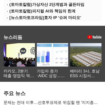
(토마토칼럼)가상자산 2단계법과 골든타임
(토마토칼럼)피지컬 AI와 책임의 한계
[뉴스토마토프라임]효자 IP '슈퍼 마리오'
뉴스리듬
카카오, 2분기
가입자 증가
배터리 3사, 호남
매출·영업익 역대
·AIDC 성장…
ESS 시장서
최대…에이전트
SKT 2분기 성장
‘격돌’
AI 수익화 관건
본궤도
주요 뉴스
문제는 전대 이후…선호투표제로 뒤집힐 땐 '지지층