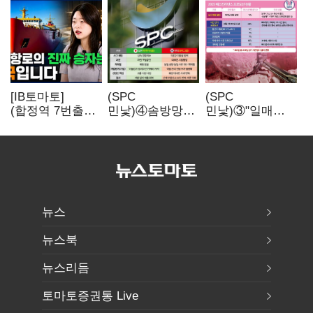
[IB토마토]
(SPC
(SPC
(합정역 7번출구)
민낯)④솜방망이
민낯)③"일매출
북극길 열리자
처벌에
280만원 찍어도
K조선 뜬다
식품위생법 위반
수익 제자리"…
반복
점주 울리는
'상시 할인'
뉴스
뉴스북
뉴스리듬
토마토증권통 Live