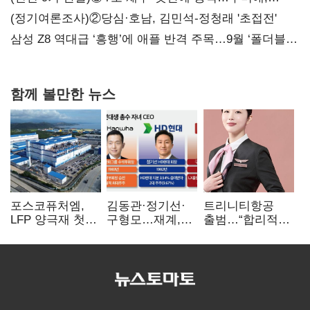
20년만에 '비상재정' 선언 승부수
(정기여론조사)②당심·호남, 김민석-정청래 '초접전'
삼성 Z8 역대급 ‘흥행’에 애플 반격 주목…9월 ‘폴더블
대전’
함께 볼만한 뉴스
포스코퓨처엠,
김동관·정기선·
트리니티항공
LFP 양극재 첫
구형모…재계,
출범…“합리적
대규모 공급…
1980년대생
가격·기대 이상
ESS 시장 공략
전성시대
서비스로 승부”