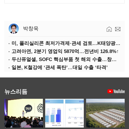
박창욱
미, 폴리실리콘 최저가격제·관세 검토…K태양광 입지 확대 기대
고려아연, 2분기 영업익 5870억…전년비 126.8%↑
두산퓨얼셀, SOFC 핵심부품 첫 해외 수출…창사 이래 최대 규모
일본, K철강에 ‘관세 폭탄’…대일 수출 ‘타격’
뉴스리듬