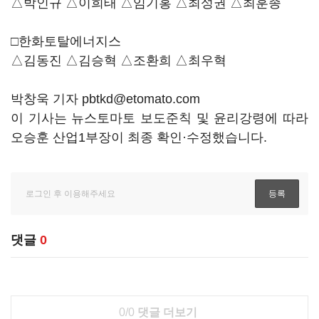
△박인규 △이희태 △임기홍 △최성권 △최훈종
□한화토탈에너지스
△김동진 △김승혁 △조환희 △최우혁
박창욱 기자 pbtkd@etomato.com
이 기사는 뉴스토마토 보도준칙 및 윤리강령에 따라
오승훈 산업1부장이 최종 확인·수정했습니다.
댓글
0
0/0
댓글 더보기