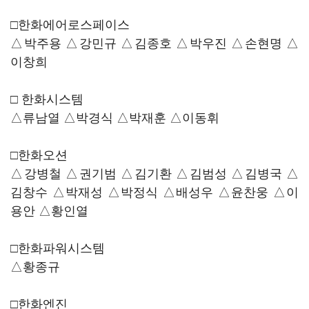
□한화에어로스페이스
△박주용 △강민규 △김종호 △박우진 △손현명 △
이창희
□ 한화시스템
△류남열 △박경식 △박재훈 △이동휘
□한화오션
△강병철 △권기범 △김기환 △김범성 △김병국 △
김창수 △박재성 △박정식 △배성우 △윤찬웅 △이
용안 △황인열
□한화파워시스템
△황종규
□한화엔진