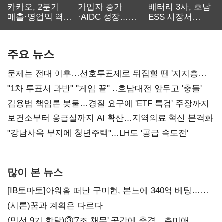
카카오, 2분기
가입자 증가
배터리 3사, 호남
매출·영업익 역대
·AIDC 성장…
ESS 시장서
최대…에이전트
SKT 2분기 성장
‘격돌’
AI 수익화 관건
본궤도
주요 뉴스
문제는 전대 이후…선호투표제로 뒤집힐 땐 '지지층
불복'
"1차 투표서 과반" "게임 끝"…호남대전 앞두고 '충돌'
김용범 책임론 봇물…경질 요구에 'ETF 특검' 주장까지
보건소부터 응급실까지 AI 확산…지역의료 혁신 본격화
"강남사옥 부지에 청년주택"…LH도 '공급 속도전'
많이 본 뉴스
[IB토마토]아워홈 떠난 구미현, 본느에 340억 베팅…
가족 지배체제 구축
(시론)꿈과 계획은 다르다
(민선 9기 한달)③'7조 채무' 곳간에 충격…추미애,