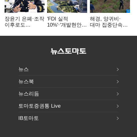
장윤기 은폐·조작
'FDI 실적
해경, 양귀비·
이후로도
10%'·'개발현안
대마 집중단속…
정보유출·
산적'…
4개월 동안
내부비위…경찰
인천경제청장
249명 검거
신뢰는 어디에
구원투수 찾기
뉴스
뉴스북
뉴스리듬
토마토증권통 Live
IB토마토