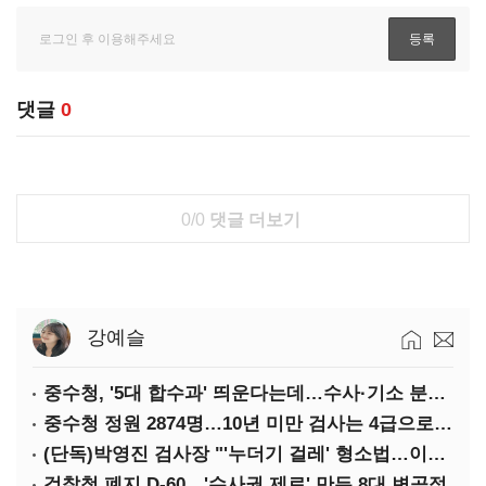
댓글
0
0/0
댓글 더보기
강예슬
중수청, '5대 합수과' 띄운다는데…수사·기소 분리로 협력방안 '부재'
중수청 정원 2874명…10년 미만 검사는 4급으로 임용
(단독)박영진 검사장 "'누더기 걸레' 형소법…이재명 대통령 책임져야"
검찰청 폐지 D-60…'수사권 제로' 만든 8대 변곡점