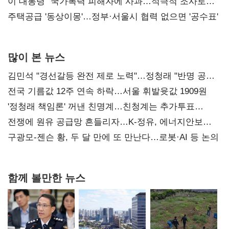
총선 지휘 못해"
이 대통령 "국가폭력 피해자에 사과…적극적 조사로
진실 밝혀야"
주택공급 '동상이몽'…정부·서울시 협력 없으면 '공수표'
많이 본 뉴스
김민석 "경선갈등 완전 제로 노력"…정청래 "반명 공세
사과부터"
전국 기름값 12주 연속 하락…서울 휘발윳값 1909원
'정청래 책임론' 꺼낸 친명계…친청계는 추가투표
때리기
전쟁에 원유 공급망 흔들리자…K-정유, 에너지안보
핵심으로 재부상
구광모-젠슨 황, 두 달 만에 또 만난다…로봇·AI 등 논의
함께 볼만한 뉴스