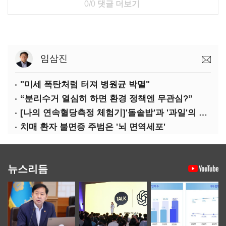
0/0
댓글 더보기
임삼진
"미세 폭탄처럼 터져 병원균 박멸"
“분리수거 열심히 하면 환경 정책엔 무관심?”
[나의 연속혈당측정 체험기]'돌솥밥'과 '과일'의 놀라운 배신
치매 환자 불면증 주범은 '뇌 면역세포'
뉴스리듬