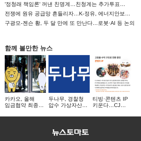
'정청래 책임론' 꺼낸 친명계…친청계는 추가투표
때리기
전쟁에 원유 공급망 흔들리자…K-정유, 에너지안보
핵심으로 재부상
구광모-젠슨 황, 두 달 만에 또 만난다…로봇·AI 등 논의
함께 볼만한 뉴스
카카오, 올해
두나무, 경찰청
티빙·콘텐츠 IP
임금협약 최종
압수 가상자산
키운다…CJ
타결…연봉 6.3%
보관 맡는다…
ENM, 하반기
인상·격려금
커스터디 사업
글로벌 확장 가속
300만원
최종 낙찰