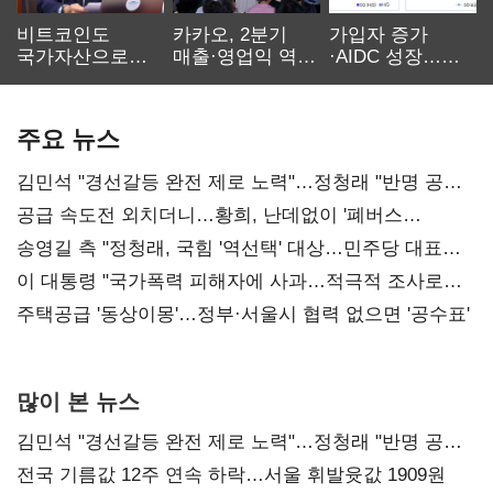
비트코인도
카카오, 2분기
가입자 증가
국가자산으로…'
매출·영업익 역대
·AIDC 성장…
보관·평가·처분'
최대…에이전트
SKT 2분기 성장
기준은 숙제
AI 수익화 관건
본궤도
주요 뉴스
김민석 "경선갈등 완전 제로 노력"…정청래 "반명 공세
사과부터"
공급 속도전 외치더니…황희, 난데없이 '폐버스
리모델링' 제안
송영길 측 "정청래, 국힘 '역선택' 대상…민주당 대표로
총선 지휘 못해"
이 대통령 "국가폭력 피해자에 사과…적극적 조사로
진실 밝혀야"
주택공급 '동상이몽'…정부·서울시 협력 없으면 '공수표'
많이 본 뉴스
김민석 "경선갈등 완전 제로 노력"…정청래 "반명 공세
사과부터"
전국 기름값 12주 연속 하락…서울 휘발윳값 1909원