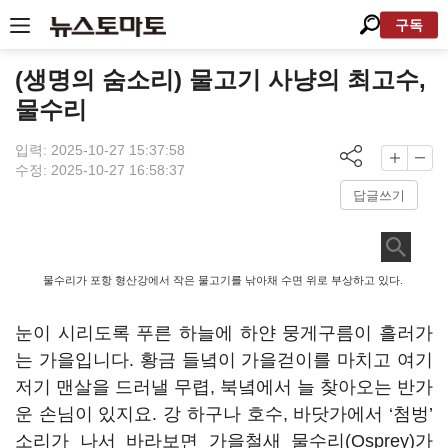
구독
(생명의 숨소리) 물고기 사냥의 최고수,
물수리
입력: 2025-10-27 15:37:58
수정: 2025-10-27 16:58:37
답글쓰기
물수리가 포항 형산강에서 작은 물고기를 낚아채 수면 위로 부상하고 있다.
눈이 시리도록 푸른 하늘에 하얀 뭉게구름이 흘러가
는 가을입니다. 황금 들녘이 가을걷이를 마치고 여기
저기 맨살을 드러낼 무렵, 북녘에서 늘 찾아오는 반가
운 손님이 있지요. 강 하구나 호수, 바닷가에서 ‘첨벙’
소리가 나서 바라보면 가을철새 물수리(Osprey)가