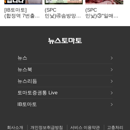
[IB토마토]
(SPC
(SPC
(합정역 7번출구)
민낯)④솜방망이
민낯)③"일매출
북극길 열리자
처벌에
280만원 찍어도
K조선 뜬다
식품위생법 위반
수익 제자리"…
반복
점주 울리는
'상시 할인'
뉴스
뉴스북
뉴스리듬
토마토증권통 Live
IB토마토
회사소개
개인정보취급방침
서비스 이용약관
고충처리