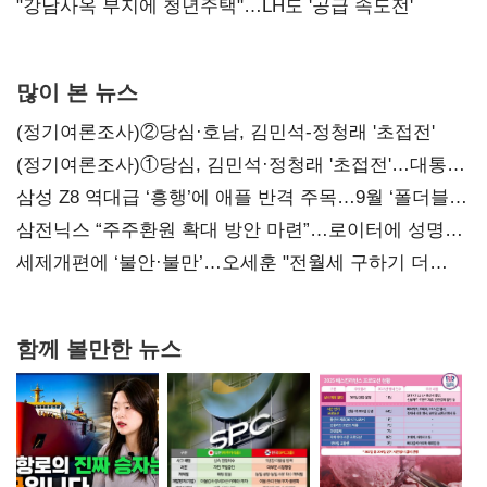
"강남사옥 부지에 청년주택"…LH도 '공급 속도전'
많이 본 뉴스
(정기여론조사)②당심·호남, 김민석-정청래 '초접전'
(정기여론조사)①당심, 김민석·정청래 '초접전'…대통령
지지도 '50% 아래로'(종합)
삼성 Z8 역대급 ‘흥행’에 애플 반격 주목…9월 ‘폴더블
대전’
삼전닉스 “주주환원 확대 방안 마련”…로이터에 성명
보내
세제개편에 ‘불안·불만’…오세훈 "전월세 구하기 더
힘들어질 것"
함께 볼만한 뉴스