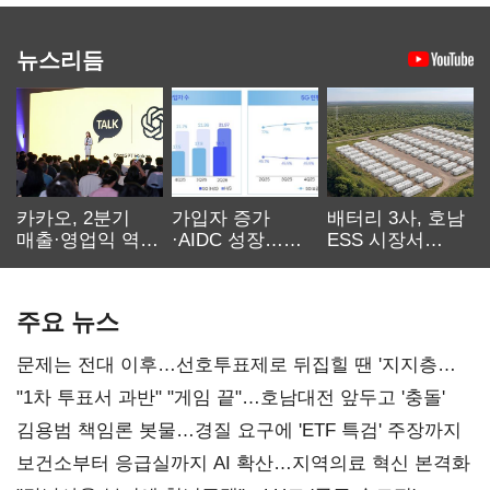
뉴스리듬
카카오, 2분기
가입자 증가
배터리 3사, 호남
매출·영업익 역대
·AIDC 성장…
ESS 시장서
최대…에이전트
SKT 2분기 성장
‘격돌’
AI 수익화 관건
본궤도
주요 뉴스
문제는 전대 이후…선호투표제로 뒤집힐 땐 '지지층
불복'
"1차 투표서 과반" "게임 끝"…호남대전 앞두고 '충돌'
김용범 책임론 봇물…경질 요구에 'ETF 특검' 주장까지
보건소부터 응급실까지 AI 확산…지역의료 혁신 본격화