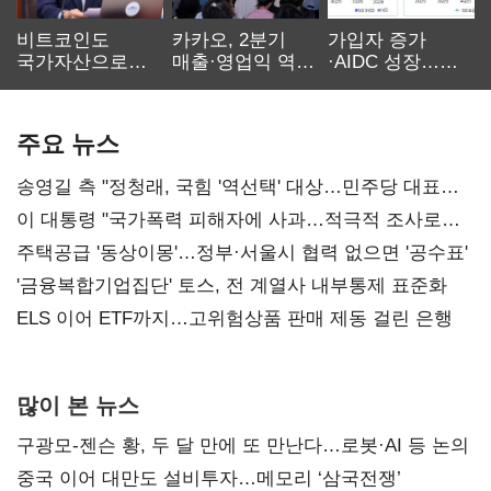
비트코인도
카카오, 2분기
가입자 증가
국가자산으로…'
매출·영업익 역대
·AIDC 성장…
보관·평가·처분'
최대…에이전트
SKT 2분기 성장
기준은 숙제
AI 수익화 관건
본궤도
주요 뉴스
송영길 측 "정청래, 국힘 '역선택' 대상…민주당 대표로
총선 지휘 못해"
이 대통령 "국가폭력 피해자에 사과…적극적 조사로
진실 밝혀야"
주택공급 '동상이몽'…정부·서울시 협력 없으면 '공수표'
'금융복합기업집단' 토스, 전 계열사 내부통제 표준화
ELS 이어 ETF까지…고위험상품 판매 제동 걸린 은행
많이 본 뉴스
구광모-젠슨 황, 두 달 만에 또 만난다…로봇·AI 등 논의
중국 이어 대만도 설비투자…메모리 ‘삼국전쟁’