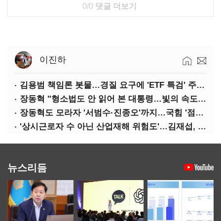
0/0
댓글 더보기
이진하
김용범 책임론 봇물…경질 요구에 'ETF 특검' 주장까지
장동혁 "형소법도 안 읽어 본 대통령…빛의 속도로 무너질 것"
장동혁도 모라자 '서범수·진종오'까지…국힘 '점입가경'
'상시근로자 수 아닌 산업재해 위험도'…김재섭, 산재예방 지원기준 손질
뉴스리듬