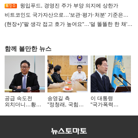
윙입푸드, 경영진 주가 부양 의지에 상한가
비트코인도 국가자산으로…'보관·평가·처분' 기준은
숙제
(현장+)"팔 생각 접고 호가 높여요"…'덜 똘똘한 한 채'
20억 키맞추기
함께 볼만한 뉴스
공급 속도전
송영길 측
이 대통령
외치더니…황희,
"정청래, 국힘
"국가폭력
난데없이 '폐버스
'역선택' 대상…
피해자에 사과…
리모델링' 제안
민주당 대표로
적극적 조사로
총선 지휘 못해"
진실 밝혀야"