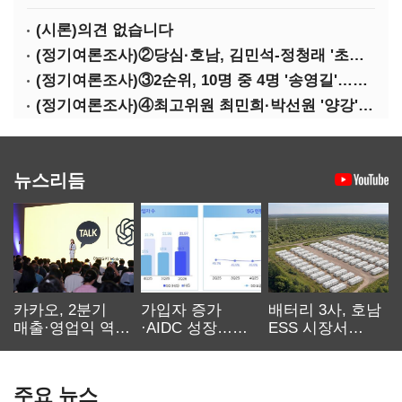
(시론)의견 없습니다
(정기여론조사)②당심·호남, 김민석-정청래 '초접전'
(정기여론조사)③2순위, 10명 중 4명 '송영길'…정청래 '한 자릿수'
(정기여론조사)④최고위원 최민희·박선원 '양강'…서미화·이성윤·임미애 뒤이어
뉴스리듬
카카오, 2분기
가입자 증가
배터리 3사, 호남
매출·영업익 역대
·AIDC 성장…
ESS 시장서
최대…에이전트
SKT 2분기 성장
‘격돌’
AI 수익화 관건
본궤도
주요 뉴스