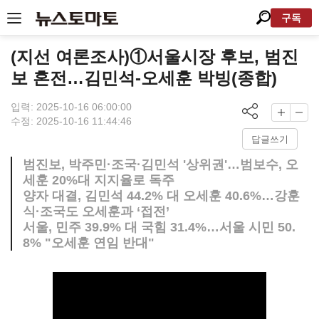
구독
(지선 여론조사)①서울시장 후보, 범진
보 혼전…김민석-오세훈 박빙(종합)
입력: 2025-10-16 06:00:00
수정: 2025-10-16 11:44:46
답글쓰기
범진보, 박주민·조국·김민석 '상위권'…범보수, 오
세훈 20%대 지지율로 독주
양자 대결, 김민석 44.2% 대 오세훈 40.6%…강훈
식·조국도 오세훈과 ‘접전’
서울, 민주 39.9% 대 국힘 31.4%…서울 시민 50.
8% "오세훈 연임 반대"