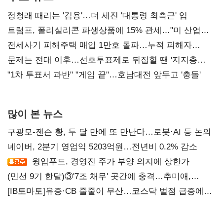
정청래 때리는 '김용'…더 세진 '대통령 최측근' 입
트럼프, 폴리실리콘 파생상품에 15% 관세…"미 산업
재건"
전세사기 피해주택 매입 1만호 돌파…누적 피해자
4만278명
문제는 전대 이후…선호투표제로 뒤집힐 땐 '지지층
불복'
"1차 투표서 과반" "게임 끝"…호남대전 앞두고 '충돌'
많이 본 뉴스
구광모-젠슨 황, 두 달 만에 또 만난다…로봇·AI 등 논의
네이버, 2분기 영업익 5203억원…전년비 0.2% 감소
윙입푸드, 경영진 주가 부양 의지에 상한가
(민선 9기 한달)③'7조 채무' 곳간에 충격…추미애,
20년만에 '비상재정' 선언 승부수
[IB토마토]유증·CB 줄줄이 무산…코스닥 벌점 급증에
상폐 압박