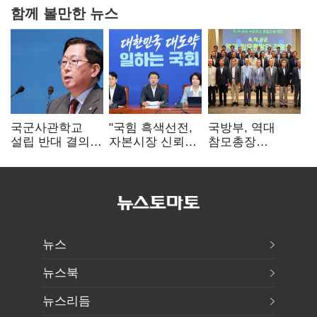
함께 볼만한 뉴스
국군사관학교
"국힘 흑색선전,
국방부, 역대
설립 반대 결의안
자본시장 신뢰
참모총장
발의…유용원
흔들어"…"김용범
사관학교 통합
"정치적 목적
경질하라"
재검토 요구에
추진 즉각 중단"
"다양한 의견
수렴해 합리적
시스템 만들 것"
뉴스
뉴스북
뉴스리듬