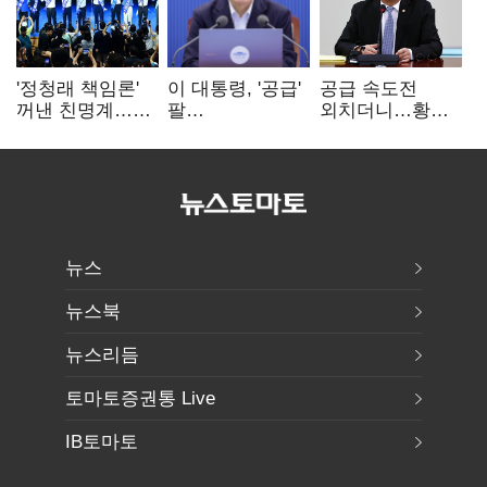
'정청래 책임론'
이 대통령, '공급'
공급 속도전
꺼낸 친명계…
팔
외치더니…황희,
친청계는
걷어붙였는데…
난데없이 '폐버스
추가투표 때리기
여 내부선
리모델링' 제안
'부동산
망언'(종합)
뉴스
뉴스북
뉴스리듬
토마토증권통 Live
IB토마토