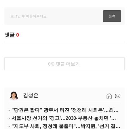
댓글
0
0/0
댓글 더보기
김성은
"당권은 짧다" 광주서 터진 '정청래 사퇴론'…최고위 '아수라장'
서울시장 선거의 '경고'…2030·부동산 놓치면 '총선도 대선도' 패배
"지도부 사퇴, 정청래 불출마"…박지원, '선거 결과 책임' 강조