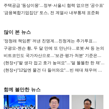
진실 밝혀야"
주택공급 '동상이몽'…정부·서울시 협력 없으면 '공수표'
'금융복합기업집단' 토스, 전 계열사 내부통제 표준화
많이 본 뉴스
'정청래 책임론' 꺼낸 친명계…친청계는 추가투표
때리기
구광모-젠슨 황, 두 달 만에 또 만난다…로봇·AI 등 논의
비트코인도 국가자산으로…'보관·평가·처분' 기준은
숙제
(현장+)"팔 생각 접고 호가 높여요"…'덜 똘똘한 한 채'
20억 키맞추기
(현장+)"12일엔 물건 다 들어와요"…빈 매대 채우며 문
연 홈플러스
함께 볼만한 뉴스