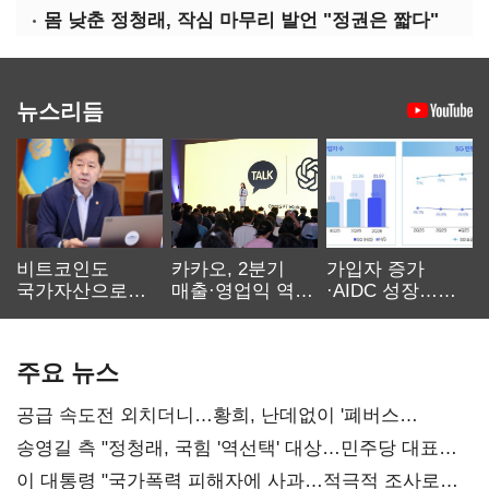
몸 낮춘 정청래, 작심 마무리 발언 "정권은 짧다"
뉴스리듬
비트코인도
카카오, 2분기
가입자 증가
국가자산으로…'
매출·영업익 역대
·AIDC 성장…
보관·평가·처분'
최대…에이전트
SKT 2분기 성장
기준은 숙제
AI 수익화 관건
본궤도
주요 뉴스
공급 속도전 외치더니…황희, 난데없이 '폐버스
리모델링' 제안
송영길 측 "정청래, 국힘 '역선택' 대상…민주당 대표로
총선 지휘 못해"
이 대통령 "국가폭력 피해자에 사과…적극적 조사로