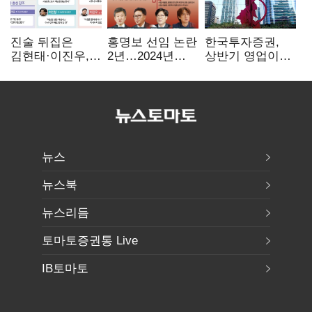
진술 뒤집은
홍명보 선임 논란
한국투자증권,
김현태·이진우,
2년…2024년
상반기 영업이익
박안수는 "국가에
파동부터 소환·
2조1701억 원…
헌신"…법정서
압색까지
전년비 89.1%↑
드러난 군
수뇌부의 민낯
뉴스
뉴스북
뉴스리듬
토마토증권통 Live
IB토마토