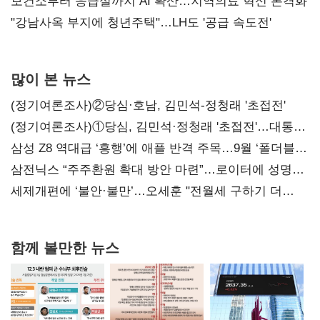
보건소부터 응급실까지 AI 확산…지역의료 혁신 본격화
"강남사옥 부지에 청년주택"…LH도 '공급 속도전'
많이 본 뉴스
(정기여론조사)②당심·호남, 김민석-정청래 '초접전'
(정기여론조사)①당심, 김민석·정청래 '초접전'…대통령
지지도 '50% 아래로'(종합)
삼성 Z8 역대급 ‘흥행’에 애플 반격 주목…9월 ‘폴더블
대전’
삼전닉스 “주주환원 확대 방안 마련”…로이터에 성명
보내
세제개편에 ‘불안·불만’…오세훈 "전월세 구하기 더
힘들어질 것"
함께 볼만한 뉴스