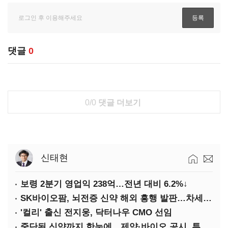
댓글
0
0/0
댓글 더보기
신태현
보령 2분기 영업익 238억…전년 대비 6.2%↓
SK바이오팜, 뇌전증 신약 해외 흥행 발판…차세대 신약 개발 속도
'컬리' 출신 전지웅, 닥터나우 CMO 선임
중단된 신약까지 한눈에…제약·바이오 공시, 투명해진다