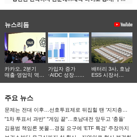
뉴스리듬
카카오, 2분기
가입자 증가
배터리 3사, 호남
매출·영업익 역대
·AIDC 성장…
ESS 시장서
최대…에이전트
SKT 2분기 성장
‘격돌’
AI 수익화 관건
본궤도
주요 뉴스
문제는 전대 이후…선호투표제로 뒤집힐 땐 '지지층
불복'
"1차 투표서 과반" "게임 끝"…호남대전 앞두고 '충돌'
김용범 책임론 봇물…경질 요구에 'ETF 특검' 주장까지