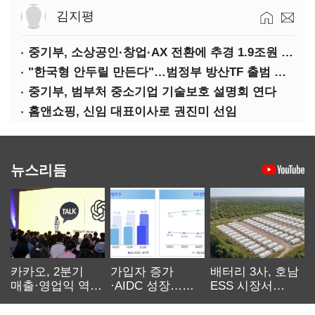
김지평
중기부, 소상공인·창업·AX 전환에 추경 1.9조원 편성
"한국형 안두릴 만든다"…범정부 방산TF 출범 초읽기
중기부, 범부처 중소기업 기술보호 설명회 연다
홈앤쇼핑, 신임 대표이사로 권진미 선임
뉴스리듬
카카오, 2분기
가입자 증가
배터리 3사, 호남
매출·영업익 역대
·AIDC 성장…
ESS 시장서
최대…에이전트
SKT 2분기 성장
‘격돌’
AI 수익화 관건
본궤도