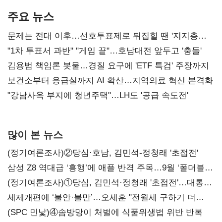
주요 뉴스
문제는 전대 이후…선호투표제로 뒤집힐 땐 '지지층
불복'
"1차 투표서 과반" "게임 끝"…호남대전 앞두고 '충돌'
김용범 책임론 봇물…경질 요구에 'ETF 특검' 주장까지
보건소부터 응급실까지 AI 확산…지역의료 혁신 본격화
"강남사옥 부지에 청년주택"…LH도 '공급 속도전'
많이 본 뉴스
(정기여론조사)②당심·호남, 김민석-정청래 '초접전'
삼성 Z8 역대급 ‘흥행’에 애플 반격 주목…9월 ‘폴더블
대전’
(정기여론조사)①당심, 김민석·정청래 '초접전'…대통령
지지도 '50% 아래로'(종합)
세제개편에 ‘불안·불만’…오세훈 "전월세 구하기 더
힘들어질 것"
(SPC 민낯)④솜방망이 처벌에 식품위생법 위반 반복