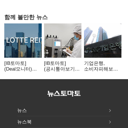
함께 볼만한 뉴스
[IB토마토]
[IB토마토]
기업은행,
(Deal모니터)
(공시톺아보기)
소비자피해보상
롯데리츠, 회사채
투자판단 공시,
부실심사·
발행…빠듯한
무엇이 '중요한
보이스피싱 공시
유동성 차환으로
경영사항'일까
위반
대응
뉴스
뉴스북