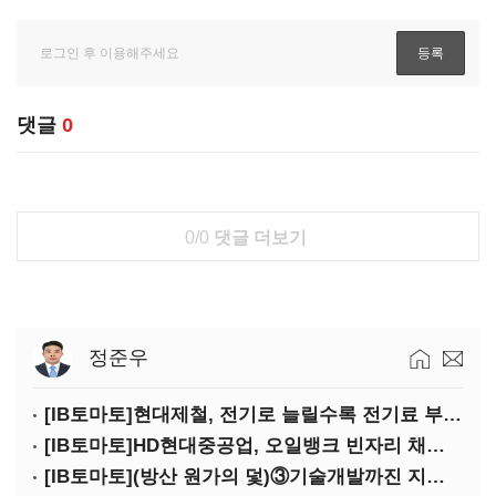
댓글
0
0/0
댓글 더보기
정준우
[IB토마토]현대제철, 전기로 늘릴수록 전기료 부담…저탄소 전환의 역설
[IB토마토]HD현대중공업, 오일뱅크 빈자리 채웠다…그룹 배당 핵심축 부상
[IB토마토](방산 원가의 덫)③기술개발까진 지원…수출은 각자도생