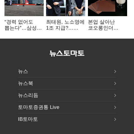
“경력 없어도
최태원, 노소영에
본업 살아난
뽑는다”…삼성
1조 지급?…
코오롱인더
·TSMC, 미
재상고 여부 주목
·HS효성…AI·
반도체 인재
배터리 소재로
쟁탈전
보폭 확대
뉴스
뉴스북
뉴스리듬
토마토증권통 Live
IB토마토