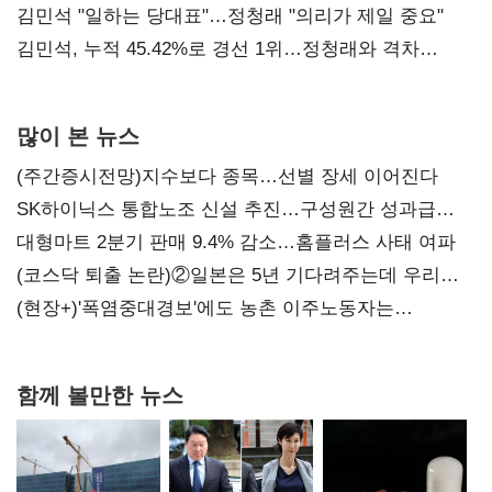
통감"
김민석 "일하는 당대표"…정청래 "의리가 제일 중요"
김민석, 누적 45.42%로 경선 1위…정청래와 격차
0.86%p(2보)
많이 본 뉴스
(주간증시전망)지수보다 종목…선별 장세 이어진다
SK하이닉스 통합노조 신설 추진…구성원간 성과급
불만 확산
대형마트 2분기 판매 9.4% 감소…홈플러스 사태 여파
(코스닥 퇴출 논란)②일본은 5년 기다려주는데 우리는
당장 퇴출?…시간만으론 부족한 코스닥 구하기
(현장+)'폭염중대경보'에도 농촌 이주노동자는
강행군…'야외작업 중지' 권고도 무시
함께 볼만한 뉴스