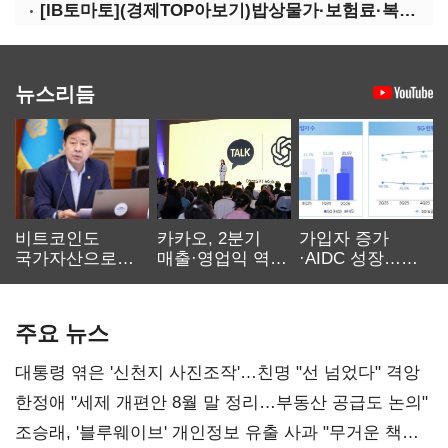
[IB토마토](경제TOP아보기)밥상물가·보험료·복구비…장마가 내미는 청구서
뉴스리듬
비트코인도
카카오, 2분기
가입자 증가
국가자산으로…'
매출·영업익 역대
·AIDC 성장…
보관·평가·처분'
최대…에이전트
SKT 2분기 성장
기준은 숙제
AI 수익화 관건
본궤도
주요 뉴스
대통령 엮은 '신천지 사진조작'…친명 "선 넘었다" 격앙
한정애 "세제 개편안 8월 말 정리…부동산 공급도 논의"
조승래, '블루웨이브' 개인정보 유출 사과 "무거운 책임