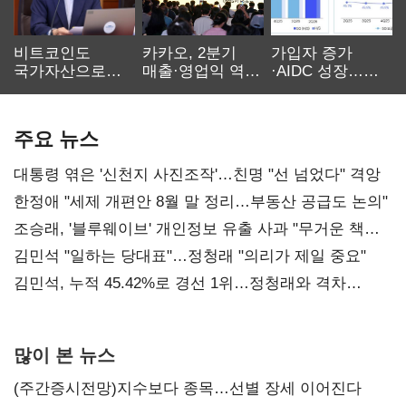
비트코인도
카카오, 2분기
가입자 증가
국가자산으로…'
매출·영업익 역대
·AIDC 성장…
보관·평가·처분'
최대…에이전트
SKT 2분기 성장
기준은 숙제
AI 수익화 관건
본궤도
주요 뉴스
대통령 엮은 '신천지 사진조작'…친명 "선 넘었다" 격앙
한정애 "세제 개편안 8월 말 정리…부동산 공급도 논의"
조승래, '블루웨이브' 개인정보 유출 사과 "무거운 책임
통감"
김민석 "일하는 당대표"…정청래 "의리가 제일 중요"
김민석, 누적 45.42%로 경선 1위…정청래와 격차
0.86%p(2보)
많이 본 뉴스
(주간증시전망)지수보다 종목…선별 장세 이어진다