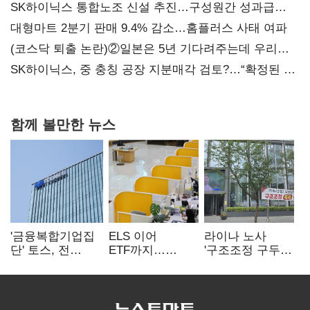
SK하이닉스 통합노조 신설 추진…구성원간 성과급
불만 확산
대형마트 2분기 판매 9.4% 감소…홈플러스 사태 여파
(코스닥 퇴출 논란)②일본은 5년 기다려주는데 우리는
당장 퇴출?…시간만으론 부족한 코스닥 구하기
SK하이닉스, 중 충칭 공장 지분매각 검토?…“확정된 바
없어”
함께 볼만한 뉴스
'금융복합기업집
ELS 이어
라이나 노사
단' 토스, 전
ETF까지…
'구조조정 구두
계열사 내부통제
고위험상품 판매
합의안' 도출
표준화
제동 걸린 은행