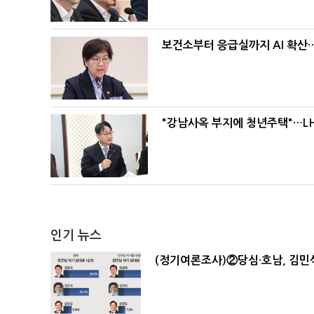
보건소부터 응급실까지 AI 확산
"강남사옥 부지에 청년주택"…LH
인기 뉴스
(정기여론조사)②당심·호남, 김민석