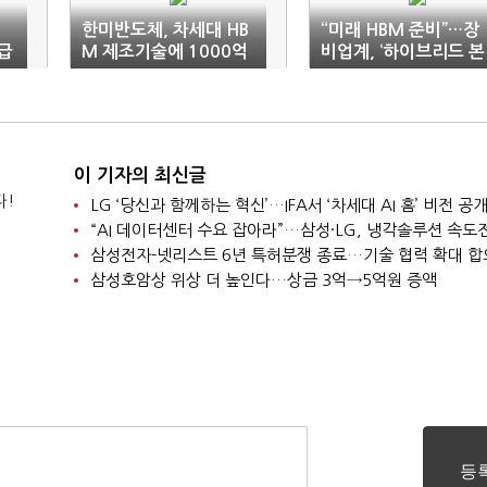
한미반도체, 차세대 HB
“미래 HBM 준비”…장
급
M 제조기술에 1000억
비업계, ‘하이브리드 본
투자
더’ 개발 가속
이 기자의 최신글
다!
LG ‘당신과 함께하는 혁신’…IFA서 ‘차세대 AI 홈’ 비전 공
“AI 데이터센터 수요 잡아라”…삼성·LG, 냉각솔루션 속도
삼성전자-넷리스트 6년 특허분쟁 종료…기술 협력 확대 합
삼성호암상 위상 더 높인다…상금 3억→5억원 증액