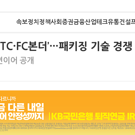
속보
정치
정책
사회
증권
금융
산업
테크
유통
건설
 ‘TC·FC본더’…패키징 기술 경쟁
연이어 공개