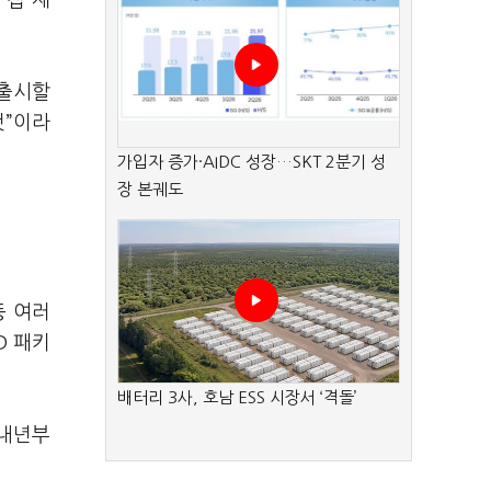
 칩 제
 출시할
것”이라
가입자 증가·AIDC 성장…SKT 2분기 성
장 본궤도
등 여러
D 패키
배터리 3사, 호남 ESS 시장서 ‘격돌’
 내년부