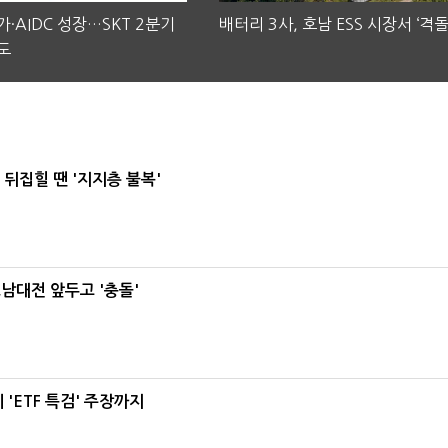
·AIDC 성장…SKT 2분기
배터리 3사, 호남 ESS 시장서 ‘격돌
도
뒤집힐 땐 '지지층 불복'
호남대전 앞두고 '충돌'
'ETF 특검' 주장까지