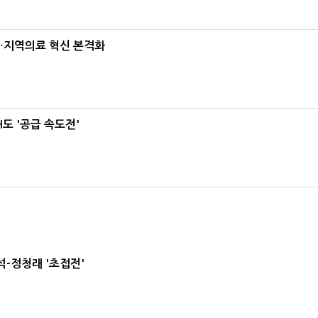
…지역의료 혁신 본격화
도 '공급 속도전'
-정청래 '초접전'