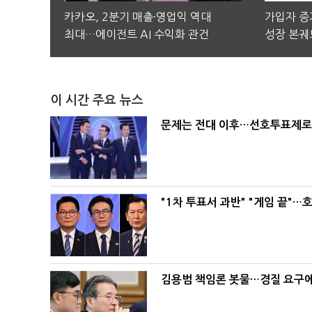
카카오, 2분기 매출·영업익 역대
가입자 증가
최대…에이전트 AI 수익화 관건
성장 본궤
이 시간 주요 뉴스
문제는 전대 이후…선호투표제로 
"1차 투표서 과반" "게임 끝"…
김용범 책임론 봇물…경질 요구에 