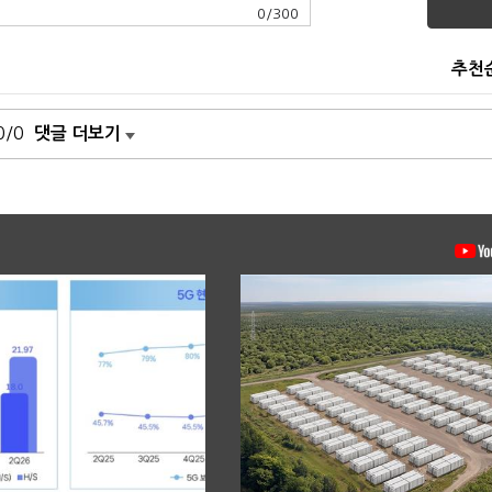
0
/
300
추천
0/0
댓글 더보기