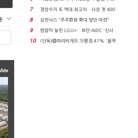
이스피싱 공시 ...
7
경상수지 또 역대 최고치…사상 첫 400
억달러에 '3% 성...
순
8
삼전닉스 “주주환원 확대 방안 마련”…
로이터에 성명...
9
영업익 늘린 LGU+…보안·AIDC '신사
업 드라이브'...
10
(단독)⑩파리바게뜨 가맹점 41% '용역
제빵기사 없어'…고...