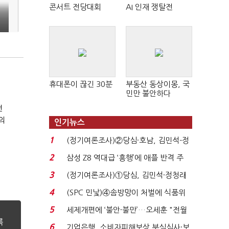
콘서트 전당대회
AI 인재 쟁탈전
휴대폰이 끊긴 30분
부동산 동상이몽, 국
민만 불안하다
개
전
의
인기뉴스
1
(정기여론조사)②당심·호남, 김민석-정
청래 '초접전'...
2
삼성 Z8 역대급 ‘흥행’에 애플 반격 주
목…9월 ‘폴...
3
(정기여론조사)①당심, 김민석·정청래
'초접전'…대통령 ...
4
(SPC 민낯)④솜방망이 처벌에 식품위
생법 위반 반복...
5
세제개편에 ‘불안·불만’…오세훈 "전월
세 구하기 더 ...
6
기업은행, 소비자피해보상 부실심사·보