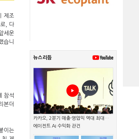
비 제조
로, 다
 앞세운
시했습니
뉴스리듬
에 참석
브리본더
카카오, 2분기 매출·영업익 역대 최대…
에이전트 AI 수익화 관건
 붙이는