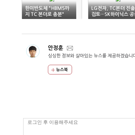
한미반도체 "HBM5까
LG전자, TC본더 진출
지 TC 본더로 충분"
검토…SK하이닉스 공
망 확대 ‘방긋’
안정훈
싱싱한 정보와 살아있는 뉴스를 제공하겠습니
뉴스북