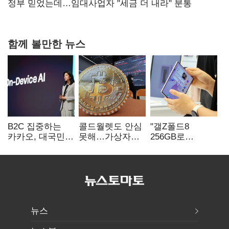
확대로 분위기 반전
정부 믿었는데…임대사업자 "세금 더 내라" 분통
함께 볼만한 뉴스
B2C 집중하는
콜드월렛도 안심
"갤Z폴드8
카카오, 대국민
못해…가상자산
256GB로
서비스 '모두의
수탁 확대에
변경하면 지원금
AI' 사활
'보안 시험대'
추가"
뉴스