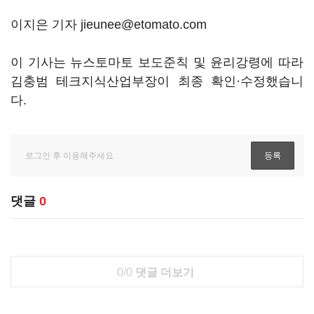
이지은 기자 jieunee@etomato.com
이 기사는 뉴스토마토 보도준칙 및 윤리강령에 따라
김충범 테크지식산업부장이 최종 확인·수정했습니
다.
댓글
0
0/0
댓글 더보기