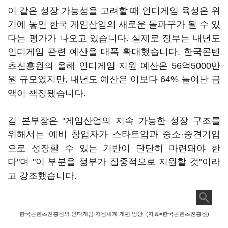
이 같은 성장 가능성을 고려할 때 인디게임 육성은 위
기에 놓인 한국 게임산업의 새로운 돌파구가 될 수 있
다는 평가가 나오고 있습니다. 실제로 정부는 내년도
인디게임 관련 예산을 대폭 확대했습니다. 한국콘텐
츠진흥원의 올해 인디게임 지원 예산은 56억5000만
원 규모였지만, 내년도 예산은 이보다 64% 늘어난 금
액이 책정됐습니다.
김 본부장은 "게임산업의 지속 가능한 성장 구조를
위해서는 예비 창업자가 스타트업과 중소·중견기업
으로 성장할 수 있는 기반이 단단히 마련돼야 한
다"며 "이 부분을 정부가 집중적으로 지원할 것"이라
고 강조했습니다.
한국콘텐츠진흥원의 인디게임 지원체계 개편 방안. (자료=한국콘텐츠진흥원)