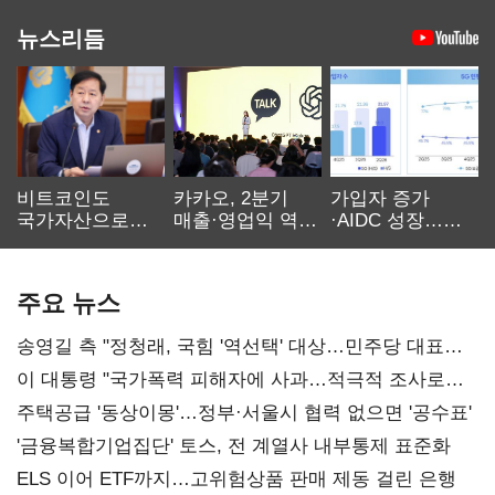
뉴스리듬
비트코인도
카카오, 2분기
가입자 증가
국가자산으로…'
매출·영업익 역대
·AIDC 성장…
보관·평가·처분'
최대…에이전트
SKT 2분기 성장
기준은 숙제
AI 수익화 관건
본궤도
주요 뉴스
송영길 측 "정청래, 국힘 '역선택' 대상…민주당 대표로
총선 지휘 못해"
이 대통령 "국가폭력 피해자에 사과…적극적 조사로
진실 밝혀야"
주택공급 '동상이몽'…정부·서울시 협력 없으면 '공수표'
'금융복합기업집단' 토스, 전 계열사 내부통제 표준화
ELS 이어 ETF까지…고위험상품 판매 제동 걸린 은행