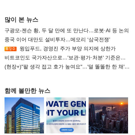
많이 본 뉴스
구광모-젠슨 황, 두 달 만에 또 만난다…로봇·AI 등 논의
중국 이어 대만도 설비투자…메모리 ‘삼국전쟁’
윙입푸드, 경영진 주가 부양 의지에 상한가
비트코인도 국가자산으로…'보관·평가·처분' 기준은
숙제
(현장+)"팔 생각 접고 호가 높여요"…'덜 똘똘한 한 채'
20억 키맞추기
함께 볼만한 뉴스