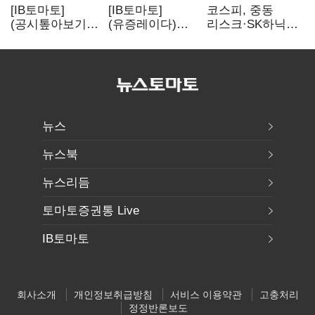
[IB토마토]
[IB토마토]
코스피, 중동
(공시톺아보기)
(유증레이다)
리스크·SK하닉
수주 공시, 왜
툴젠, 조달액
5% 급락에
바로 매출로
3분의 1 토막…
뒷걸음
잡히지 않을까
특허소송
비용부터 챙긴다
뉴스
뉴스북
뉴스리듬
토마토증권통 Live
IB토마토
회사소개
개인정보취급방침
서비스 이용약관
고충처리
정정반론보도