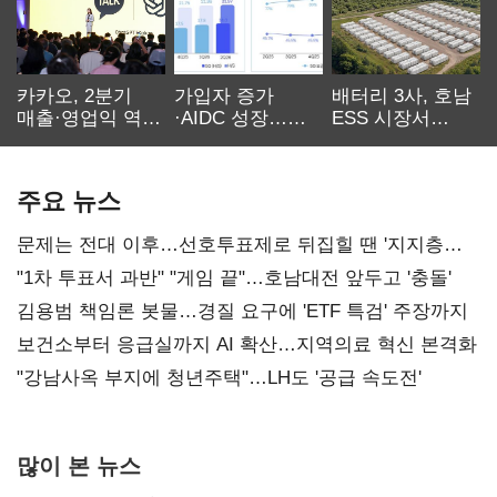
카카오, 2분기
가입자 증가
배터리 3사, 호남
매출·영업익 역대
·AIDC 성장…
ESS 시장서
최대…에이전트
SKT 2분기 성장
‘격돌’
AI 수익화 관건
본궤도
주요 뉴스
문제는 전대 이후…선호투표제로 뒤집힐 땐 '지지층
불복'
"1차 투표서 과반" "게임 끝"…호남대전 앞두고 '충돌'
김용범 책임론 봇물…경질 요구에 'ETF 특검' 주장까지
보건소부터 응급실까지 AI 확산…지역의료 혁신 본격화
"강남사옥 부지에 청년주택"…LH도 '공급 속도전'
많이 본 뉴스