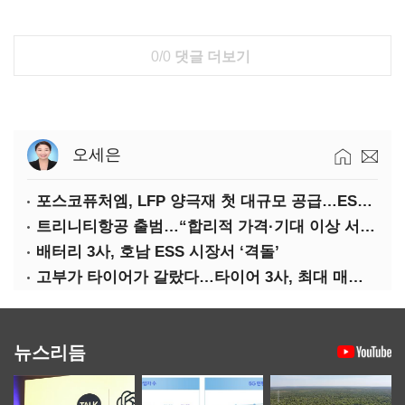
0/0
댓글 더보기
오세은
포스코퓨처엠, LFP 양극재 첫 대규모 공급…ESS 시장 공략
트리니티항공 출범…“합리적 가격·기대 이상 서비스로 승부”
배터리 3사, 호남 ESS 시장서 ‘격돌’
고부가 타이어가 갈랐다…타이어 3사, 최대 매출에도 영업익 희비
뉴스리듬