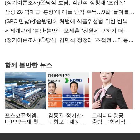
(정기여론조사)②당심·호남, 김민석-정청래 '초접전'
삼성 Z8 역대급 ‘흥행’에 애플 반격 주목…9월 ‘폴더블
대전’
(SPC 민낯)④솜방망이 처벌에 식품위생법 위반 반복
세제개편에 ‘불안·불만’…오세훈 "전월세 구하기 더
힘들어질 것"
(정기여론조사)①당심, 김민석·정청래 '초접전'…대통령
지지도 '50% 아래로'(종합)
함께 볼만한 뉴스
포스코퓨처엠,
김동관·정기선·
트리니티항공
LFP 양극재 첫
구형모…재계,
출범…“합리적
대규모 공급…
1980년대생
가격·기대 이상
ESS 시장 공략
전성시대
서비스로 승부”