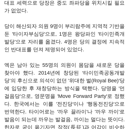
대표 세력으로 당장은 중도 좌파당을 위치시킬 필요
가 없었다.
당이 해산되자 의원 9명이 부리람주에 지역적 기반을
둔 '타이자부심당'으로, 1명은 왕당파인 '타이민족개
발당'으로 자리를 옮겼다. 4명은 당의 결정에 지속적
인 반대표를 던져 제명되어 있었다.
엑은 남아 있는 55명의 의원이 몸담을 새로운 당을
찾아야 했다. 2014년에 창당된 ‘타이민족공동개발
당’의 후신으로 의석이 없던 '위대한 벌(Royal Bee)'당
에 입당한 후 재창당하는 방식을 택했다. 당명을 '먼
걸음당'으로, 영문명을 'Move Forward Party'로 정했
다. 한국에서는 이를 '전진당'이나 '행동전진당'으로
번역한다. 타이어로는 '까우 끌라이'나 '까우 까이'로
발음이 되는데 까우는 발걸음, 까이는 멀다는 뜻이다.
한자로 굳이 옮기자면 장정(長征)과 어감이 비슷하