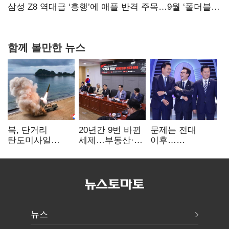
삼성 Z8 역대급 ‘흥행’에 애플 반격 주목…9월 ‘폴더블
대전’
함께 볼만한 뉴스
북, 단거리
20년간 9번 바뀐
문제는 전대
탄도미사일
세제…부동산·
이후…
발사…안보실
상속세만
선호투표제로
"즉각 중단 촉구"
건드렸다
뒤집힐 땐
'지지층 불복'
뉴스