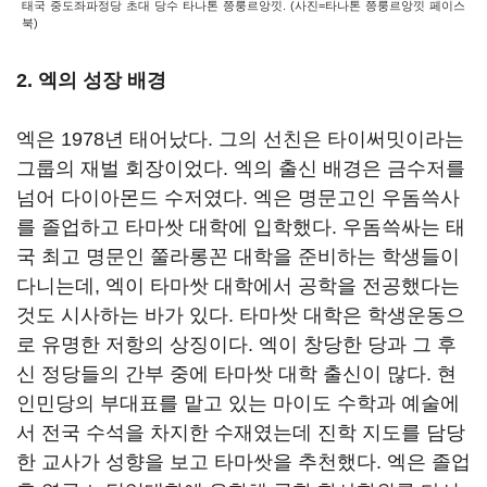
태국 중도좌파정당 초대 당수 타나톤 쯩룽르앙낏. (사진=타나톤 쯩룽르앙낏 페이스
북)
2. 엑의 성장 배경
엑은 1978년 태어났다. 그의 선친은 타이써밋이라는
그룹의 재벌 회장이었다. 엑의 출신 배경은 금수저를
넘어 다이아몬드 수저였다. 엑은 명문고인 우돔쓱사
를 졸업하고 타마쌋 대학에 입학했다. 우돔쓱싸는 태
국 최고 명문인 쭐라롱꼰 대학을 준비하는 학생들이
다니는데, 엑이 타마쌋 대학에서 공학을 전공했다는
것도 시사하는 바가 있다. 타마쌋 대학은 학생운동으
로 유명한 저항의 상징이다. 엑이 창당한 당과 그 후
신 정당들의 간부 중에 타마쌋 대학 출신이 많다. 현
인민당의 부대표를 맡고 있는 마이도 수학과 예술에
서 전국 수석을 차지한 수재였는데 진학 지도를 담당
한 교사가 성향을 보고 타마쌋을 추천했다. 엑은 졸업