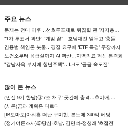
최대…에이전트
SKT 2분기 성장
‘격돌’
AI 수익화 관건
본궤도
주요 뉴스
문제는 전대 이후…선호투표제로 뒤집힐 땐 '지지층
불복'
"1차 투표서 과반" "게임 끝"…호남대전 앞두고 '충돌'
김용범 책임론 봇물…경질 요구에 'ETF 특검' 주장까지
보건소부터 응급실까지 AI 확산…지역의료 혁신 본격화
"강남사옥 부지에 청년주택"…LH도 '공급 속도전'
많이 본 뉴스
(민선 9기 한달)③'7조 채무' 곳간에 충격…추미애,
20년만에 '비상재정' 선언 승부수
(시론)꿈과 계획은 다르다
[IB토마토]아워홈 떠난 구미현, 본느에 340억 베팅…
가족 지배체제 구축
(정기여론조사)②당심·호남, 김민석-정청래 '초접전'