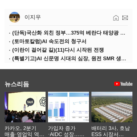
이지우
(단독)국산화 외친 정부…375억 베란다 태양광 사업엔 중국산만 남았다
(토마토칼럼)AI 속도전의 청구서
(이란이 걸어갈 길)(11)다시 시작된 전쟁
(특별기고)AI 신문명 시대의 심장, 원전 SMR 생태계 복원의 마지막 골든타임을 붙잡아라
뉴스리듬
카카오, 2분기
가입자 증가
배터리 3사, 호남
매출·영업익 역대
·AIDC 성장…
ESS 시장서