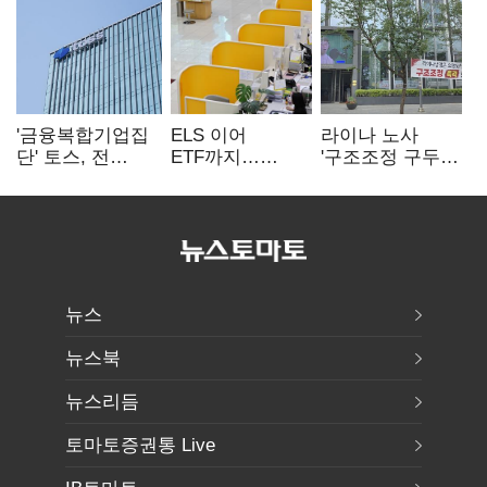
'금융복합기업집
ELS 이어
라이나 노사
단' 토스, 전
ETF까지…
'구조조정 구두
계열사 내부통제
고위험상품 판매
합의안' 도출
표준화
제동 걸린 은행
뉴스
뉴스북
뉴스리듬
토마토증권통 Live