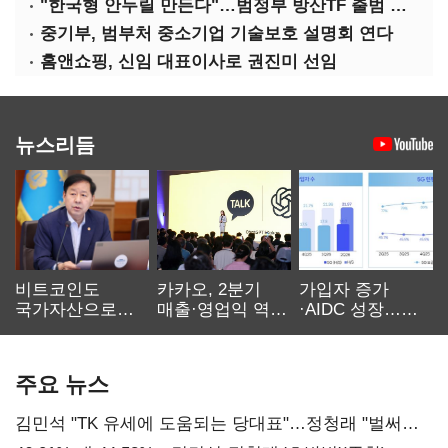
"한국형 안두릴 만든다"…범정부 방산TF 출범 초읽기
중기부, 범부처 중소기업 기술보호 설명회 연다
홈앤쇼핑, 신임 대표이사로 권진미 선임
뉴스리듬
비트코인도
카카오, 2분기
가입자 증가
국가자산으로…'
매출·영업익 역대
·AIDC 성장…
보관·평가·처분'
최대…에이전트
SKT 2분기 성장
기준은 숙제
AI 수익화 관건
본궤도
주요 뉴스
김민석 "TK 유세에 도움되는 당대표"…정청래 "벌써