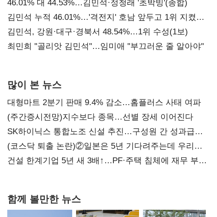
대표된 양 당직 배분"
46.01% 대 44.53%…김민석·정청래 '초박빙'(종합)
김민석 누적 46.01%…'격전지' 호남 앞두고 1위 지켰다
(2보)
김민석, 강원·대구·경북서 48.54%…1위 수성(1보)
최민희 "골리앗 김민석"…임미애 "부끄러운 줄 알아야"
많이 본 뉴스
대형마트 2분기 판매 9.4% 감소…홈플러스 사태 여파
(주간증시전망)지수보다 종목…선별 장세 이어진다
SK하이닉스 통합노조 신설 추진…구성원 간 성과급
불만 확산
(코스닥 퇴출 논란)②일본은 5년 기다려주는데 우리는
당장 퇴출?…시간만으론 부족한 코스닥 구하기
건설 한계기업 5년 새 3배↑…PF·주택 침체에 재무 부담
확대
함께 볼만한 뉴스