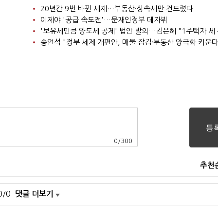
20년간 9번 바뀐 세제…부동산·상속세만 건드렸다
이제야 '공급 속도전'…문재인정부 데자뷔
송언석 "정부 세제 개편안, 매물 잠김·부동산 양극화 키운다
0
/
300
추천
0/0
댓글 더보기