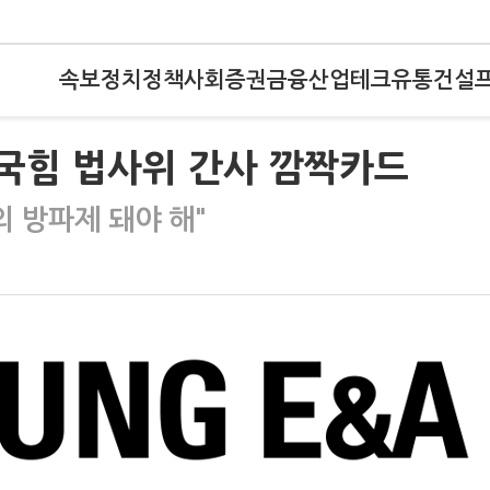
속보
정치
정책
사회
증권
금융
산업
테크
유통
건설
.국힘 법사위 간사 깜짝카드
의 방파제 돼야 해"