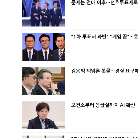
문제는 전대 이후…선호투표제로 
"1차 투표서 과반" "게임 끝"…
김용범 책임론 봇물…경질 요구에 
보건소부터 응급실까지 AI 확산