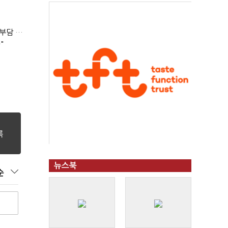
'보유세만큼 양도세 공제' 법안 발의…김은혜 "1주택자 세 부담 완화"
"
뉴스북
순