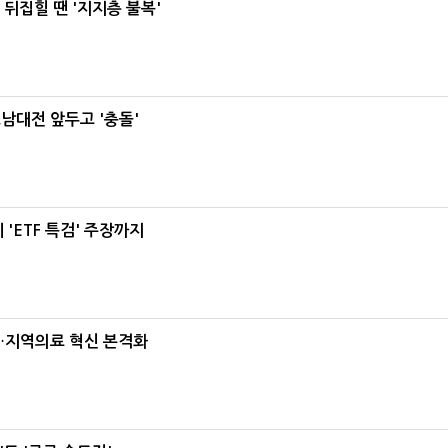
뒤집힐 땐 '지지층 불복'
호남대전 앞두고 '충돌'
'ETF 특검' 주장까지
…지역의료 혁신 본격화