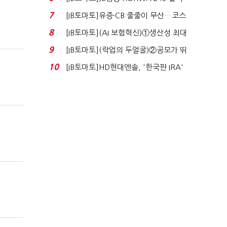
실적 견인은 은행 ...
7
[IB토마토]유증·CB 줄줄이 무산…코스
닥 벌점 급증에 ...
8
[IB토마토](AI 보험혁신)①생산성 최대
80% 개선…현실...
9
[IB토마토](락업의 두얼굴)②공모가 뛰
자 첫날 매도…FI ...
10
[IB토마토]HD현대엔솔, '한국판 IRA'
수혜 부상…세액공...