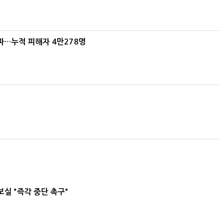
파…누적 피해자 4만278명
실 "즉각 중단 촉구"