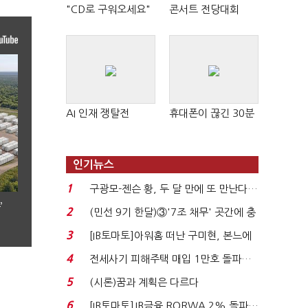
"CD로 구워오세요"
콘서트 전당대회
AI 인재 쟁탈전
휴대폰이 끊긴 30분
인기뉴스
1
구광모-젠슨 황, 두 달 만에 또 만난다…
로봇·AI 등 논...
’
2
(민선 9기 한달)③'7조 채무' 곳간에 충
격…추미애, 20년...
3
[IB토마토]아워홈 떠난 구미현, 본느에
340억 베팅…가...
4
전세사기 피해주택 매입 1만호 돌파…
누적 피해자 4만2...
5
(시론)꿈과 계획은 다르다
6
[IB토마토]JB금융 RORWA 2% 돌파…