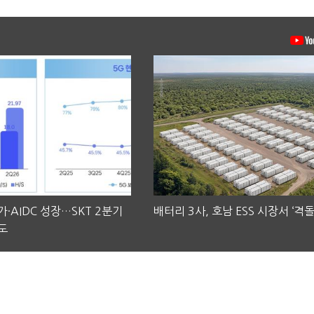
·AIDC 성장…SKT 2분기
배터리 3사, 호남 ESS 시장서 ‘격돌
도