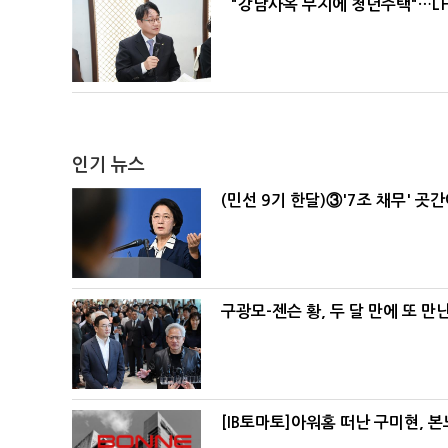
"강남사옥 부지에 청년주택"…LH
인기 뉴스
(민선 9기 한달)③'7조 채무' 곳
구광모-젠슨 황, 두 달 만에 또 만
[IB토마토]아워홈 떠난 구미현, 