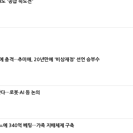
도 '공급 속도전'
간에 충격…추미애, 20년만에 '비상재정' 선언 승부수
난다…로봇·AI 등 논의
본느에 340억 베팅…가족 지배체제 구축