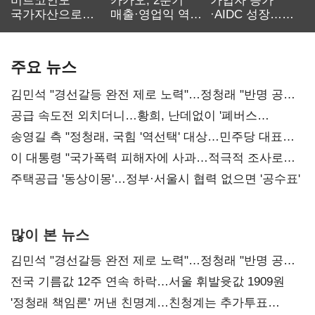
비트코인도
카카오, 2분기
가입자 증가
국가자산으로…'
매출·영업익 역대
·AIDC 성장…
보관·평가·처분'
최대…에이전트
SKT 2분기 성장
기준은 숙제
AI 수익화 관건
본궤도
주요 뉴스
김민석 "경선갈등 완전 제로 노력"…정청래 "반명 공세
사과부터"
공급 속도전 외치더니…황희, 난데없이 '폐버스
리모델링' 제안
송영길 측 "정청래, 국힘 '역선택' 대상…민주당 대표로
총선 지휘 못해"
이 대통령 "국가폭력 피해자에 사과…적극적 조사로
진실 밝혀야"
주택공급 '동상이몽'…정부·서울시 협력 없으면 '공수표'
많이 본 뉴스
김민석 "경선갈등 완전 제로 노력"…정청래 "반명 공세
사과부터"
전국 기름값 12주 연속 하락…서울 휘발윳값 1909원
'정청래 책임론' 꺼낸 친명계…친청계는 추가투표