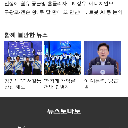
때리기
전쟁에 원유 공급망 흔들리자…K-정유, 에너지안보
핵심으로 재부상
구광모-젠슨 황, 두 달 만에 또 만난다…로봇·AI 등 논의
함께 볼만한 뉴스
김민석 "경선갈등
'정청래 책임론'
이 대통령, '공급'
완전 제로
꺼낸 친명계…
팔
노력"…정청래
친청계는
걷어붙였는데…
"반명 공세
추가투표 때리기
여 내부선
사과부터"
'부동산
망언'(종합)