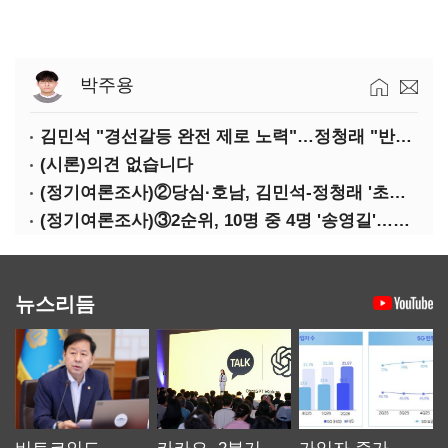
박주용
김민석 "경선갈등 완전 제로 노력"…정청래 "반명 공세 사과부터"
(시론)의견 없습니다
(정기여론조사)②당심·호남, 김민석-정청래 '초접전'
(정기여론조사)③2순위, 10명 중 4명 '송영길'…정청래 '한 자릿수'
뉴스리듬