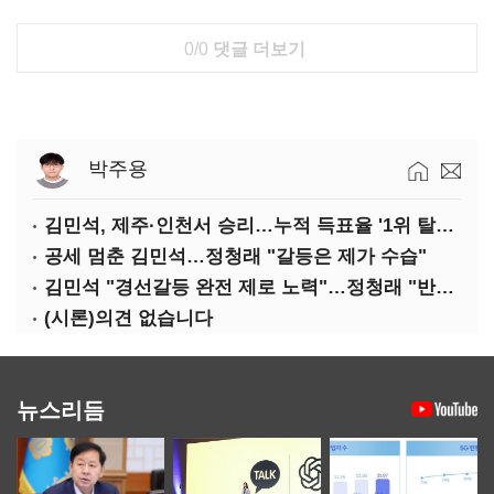
0/0
댓글 더보기
박주용
김민석, 제주·인천서 승리…누적 득표율 '1위 탈환'(종합)
공세 멈춘 김민석…정청래 "갈등은 제가 수습"
김민석 "경선갈등 완전 제로 노력"…정청래 "반명 공세 사과부터"
(시론)의견 없습니다
뉴스리듬