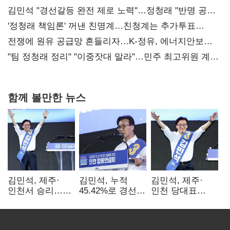
김민석 "경선갈등 완전 제로 노력"…정청래 "반명 공세
사과부터"
'정청래 책임론' 꺼낸 친명계…친청계는 추가투표
때리기
전쟁에 원유 공급망 흔들리자…K-정유, 에너지안보
핵심으로 재부상
"팀 정청래 정리" "이중잣대 말라"…민주 최고위원 계파
다툼 격화
함께 볼만한 뉴스
김민석, 제주·
김민석, 누적
김민석, 제주·
인천서 승리…
45.42%로 경선
인천 당대표
누적 득표율 '1위
1위…정청래와
경선서 '1위'(1보)
탈환'(종합)
격차
0.86%p(2보)