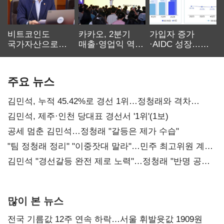
비트코인도
카카오, 2분기
가입자 증가
국가자산으로…'
매출·영업익 역대
·AIDC 성장…
보관·평가·처분'
최대…에이전트
SKT 2분기 성장
기준은 숙제
AI 수익화 관건
본궤도
주요 뉴스
김민석, 누적 45.42%로 경선 1위…정청래와 격차
0.86%p(2보)
김민석, 제주·인천 당대표 경선서 '1위'(1보)
공세 멈춘 김민석…정청래 "갈등은 제가 수습"
"팀 정청래 정리" "이중잣대 말라"…민주 최고위원 계파
다툼 격화
김민석 "경선갈등 완전 제로 노력"…정청래 "반명 공세
사과부터"
많이 본 뉴스
전국 기름값 12주 연속 하락…서울 휘발윳값 1909원