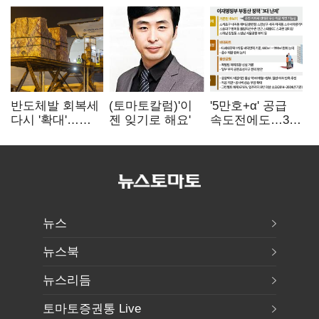
반도체발 회복세
(토마토칼럼)'이
'5만호+α' 공급
다시 '확대'…
젠 잊기로 해요'
속도전에도…3대
제조업 생산
난제 '첩첩산중'
5.8% 반등
뉴스
뉴스북
뉴스리듬
토마토증권통 Live