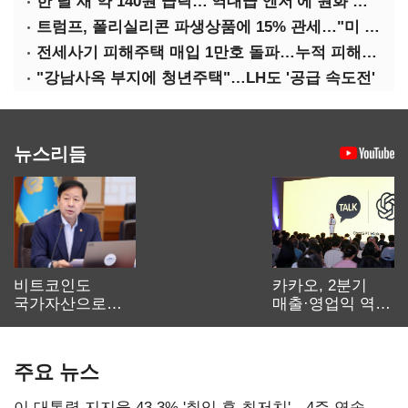
한 달 새 약 140원 급락…'역대급 엔저'에 원화 변곡점
트럼프, 폴리실리콘 파생상품에 15% 관세…"미 산업 재건"
전세사기 피해주택 매입 1만호 돌파…누적 피해자 4만278명
"강남사옥 부지에 청년주택"…LH도 '공급 속도전'
뉴스리듬
비트코인도
카카오, 2분기
국가자산으로…'
매출·영업익 역대
보관·평가·처분'
최대…에이전트
기준은 숙제
AI 수익화 관건
주요 뉴스
이 대통령 지지율 43.3% '취임 후 최저치'…4주 연속