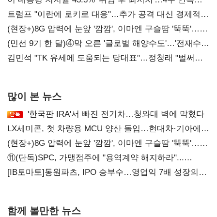
'하락'
트럼프 "이란에 로키로 대응"…추가 공격 대신 경제적
압박 시사
(현장+)8G 압력에 눈앞 '깜깜', 이마엔 구슬땀 '뚝뚝'…
화려한 에어쇼 뒤 땀방울
(민선 9기 한 달)④막 오른 '글로벌 해양수도'…'전재수
리더십' 시험대
김민석 "TK 유세에 도움되는 당대표"…정청래 "벌써
대표된 양 당직 배분"
많이 본 뉴스
'한국판 IRA'서 빠진 전기차…청와대 벽에 막혔다
LX세미콘, 첫 차량용 MCU 양산 돌입…현대차·기아에
공급
(현장+)8G 압력에 눈앞 '깜깜', 이마엔 구슬땀 '뚝뚝'…
화려한 에어쇼 뒤 땀방울
⑪(단독)SPC, 가맹점주에 "용역계약 해지하라"...
내팽개친 '사회적합의'
[IB토마토]동원파츠, IPO 승부수…영업익 7배 성장의
이면은 고객 편중
함께 볼만한 뉴스