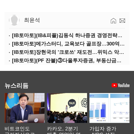
최윤석
[IB토마토](IB&피플)김동식 하나증권 경영전략본부장
[IB토마토]메가스터디, 교육보다 골프장…300억 대여 뒤 보증 리스크
[IB토마토]장현국의 '크로쓰' 재도전…위믹스 악몽 지울 수 있나
[IB토마토](PF 잔불)③다올투자증권, 부동산금융 줄였지만 정상화는 진행형
뉴스리듬
비트코인도
카카오, 2분기
가입자 증가