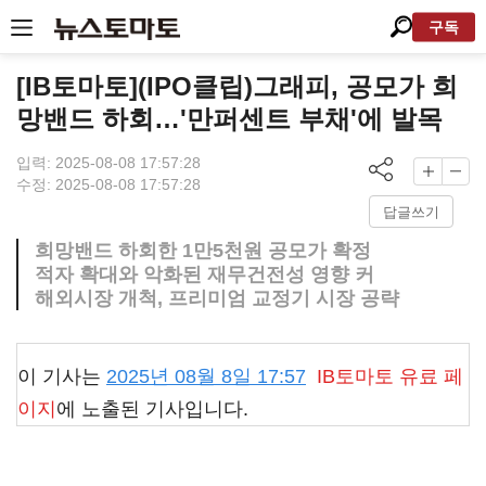
구독
[IB토마토](IPO클립)그래피, 공모가 희
망밴드 하회…'만퍼센트 부채'에 발목
입력: 2025-08-08 17:57:28
수정: 2025-08-08 17:57:28
답글쓰기
희망밴드 하회한 1만5천원 공모가 확정
적자 확대와 악화된 재무건전성 영향 커
해외시장 개척, 프리미엄 교정기 시장 공략
이 기사는
2025년 08월 8일 17:57
IB토마토
유료 페
이지
에 노출된 기사입니다.