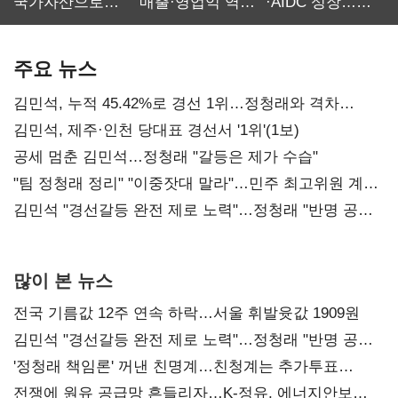
국가자산으로…'
매출·영업익 역대
·AIDC 성장…
보관·평가·처분'
최대…에이전트
SKT 2분기 성장
기준은 숙제
AI 수익화 관건
본궤도
주요 뉴스
김민석, 누적 45.42%로 경선 1위…정청래와 격차
0.86%p(2보)
김민석, 제주·인천 당대표 경선서 '1위'(1보)
공세 멈춘 김민석…정청래 "갈등은 제가 수습"
"팀 정청래 정리" "이중잣대 말라"…민주 최고위원 계파
다툼 격화
김민석 "경선갈등 완전 제로 노력"…정청래 "반명 공세
사과부터"
많이 본 뉴스
전국 기름값 12주 연속 하락…서울 휘발윳값 1909원
김민석 "경선갈등 완전 제로 노력"…정청래 "반명 공세
사과부터"
'정청래 책임론' 꺼낸 친명계…친청계는 추가투표
때리기
전쟁에 원유 공급망 흔들리자…K-정유, 에너지안보