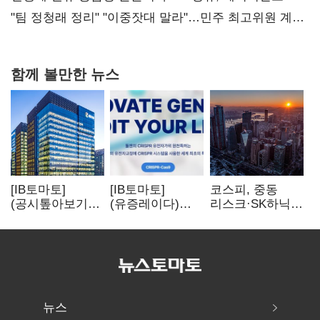
핵심으로 재부상
"팀 정청래 정리" "이중잣대 말라"…민주 최고위원 계파
다툼 격화
함께 볼만한 뉴스
[IB토마토]
[IB토마토]
코스피, 중동
(공시톺아보기)
(유증레이다)
리스크·SK하닉
수주 공시, 왜
툴젠, 조달액
5% 급락에
바로 매출로
3분의 1 토막…
뒷걸음
잡히지 않을까
특허소송
비용부터 챙긴다
뉴스